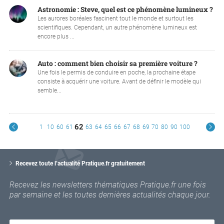
Astronomie : Steve, quel est ce phénomène lumineux ?
Les aurores boréales fascinent tout le monde et surtout les
scientifiques. Cependant, un autre phénomène lumineux est
encore plus ...
Auto : comment bien choisir sa première voiture ?
Une fois le permis de conduire en poche, la prochaine étape
consiste à acquérir une voiture. Avant de définir le modèle qui
semble...
62
1
10
60
61
63
64
65
66
67
68
69
70
80
90
100
V
o
Recevez toute l’actualité Pratique.fr gratuitement
t
r
Recevez les newsletters thématiques Pratique.fr une fois
e
par semaine et les toutes dernières actualités chaque jour.
e
m
a