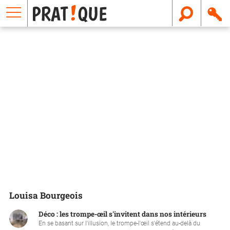
E
m
a
i
l
Louisa Bourgeois
Déco : les trompe-œil s'invitent dans nos intérieurs
En se basant sur l'illusion, le trompe-l'œil s'étend au-delà du