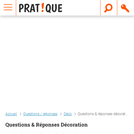
E
m
a
i
l
Accueil
Questions / réponses
Déco
Questions & réponses décoration
Questions & Réponses Décoration