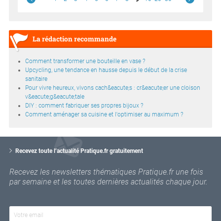
La rédaction recommande
Comment transformer une bouteille en vase ?
Upcycling, une tendance en hausse depuis le début de la crise
sanitaire
Pour vivre heureux, vivons cach&eacute;s : cr&eacute;er une cloison
v&eacute;g&eacute;tale
DIY : comment fabriquer ses propres bijoux ?
Comment aménager sa cuisine et l'optimiser au maximum ?
V
o
Recevez toute l’actualité Pratique.fr gratuitement
t
r
Recevez les newsletters thématiques Pratique.fr une fois
e
par semaine et les toutes dernières actualités chaque jour.
e
m
a
i