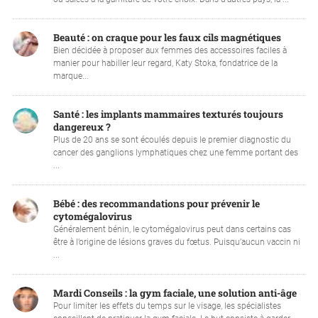
Beauté : on craque pour les faux cils magnétiques
Bien décidée à proposer aux femmes des accessoires faciles à
manier pour habiller leur regard, Katy Stoka, fondatrice de la
marque...
Santé : les implants mammaires texturés toujours
dangereux ?
Plus de 20 ans se sont écoulés depuis le premier diagnostic du
cancer des ganglions lymphatiques chez une femme portant des
...
Bébé : des recommandations pour prévenir le
cytomégalovirus
Généralement bénin, le cytomégalovirus peut dans certains cas
être à l’origine de lésions graves du fœtus. Puisqu’aucun vaccin ni
...
Mardi Conseils : la gym faciale, une solution anti-âge
Pour limiter les effets du temps sur le visage, les spécialistes