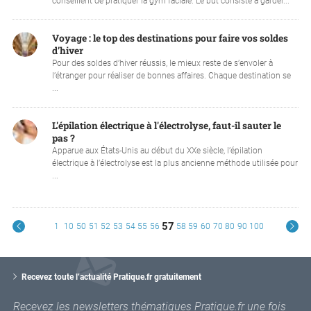
conseillent de pratiquer la gym faciale. Le but consiste à garder...
Voyage : le top des destinations pour faire vos soldes
d’hiver
Pour des soldes d’hiver réussis, le mieux reste de s’envoler à
l’étranger pour réaliser de bonnes affaires. Chaque destination se
...
L'épilation électrique à l'électrolyse, faut-il sauter le
pas ?
Apparue aux États-Unis au début du XXe siècle, l’épilation
électrique à l’électrolyse est la plus ancienne méthode utilisée pour
...
57
1
10
50
51
52
53
54
55
56
58
59
60
70
80
90
100
V
o
Recevez toute l’actualité Pratique.fr gratuitement
t
r
Recevez les newsletters thématiques Pratique.fr une fois