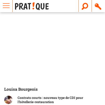
E
m
a
i
l
Louisa Bourgeois
Contrats courts : nouveau type de CDI pour
l'hôtellerie-restauration