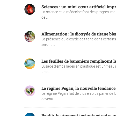
Sciences : un mini-cœur artificiel imp
La science et la médecine font des progrès imp
de ...
Alimentation : le dioxyde de titane bien
La présence du dioxyde de titane dans certains 
seront ...
Les feuilles de bananiers remplacent l
L’usage d’emballages en plastique est un fléau p
une...
Le régime Pegan, la nouvelle tendance
Le régime Pegan fait de plus en plus parler de
devenu ...
Paylib, le virement instantané entre pa