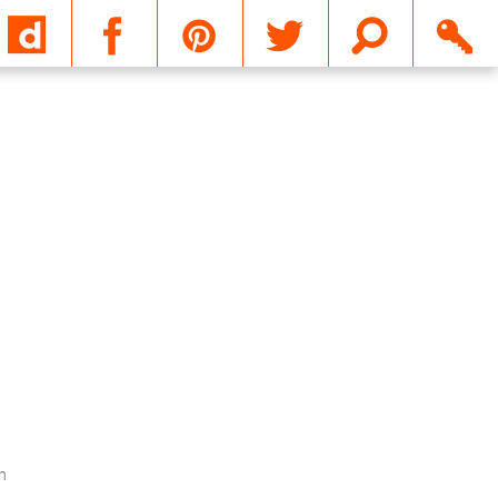
Email
n