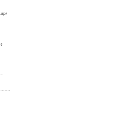
uipe
es
er