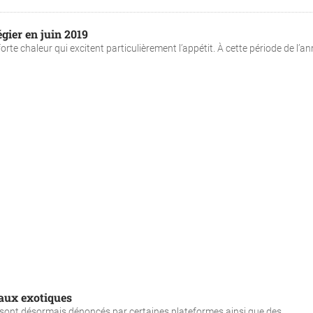
gier en juin 2019
rte chaleur qui excitent particulièrement l’appétit. À cette période de l’anné
maux exotiques
sont désormais dénoncés par certaines plateformes ainsi que des