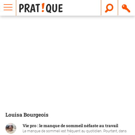
E
m
a
i
l
Louisa Bourgeois
Vie pro : le manque de sommeil néfaste au travail
Le manque de sommeil est fréquent au quotidien. Pourtant, dans