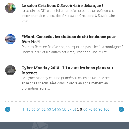
Le salon Créations & Savoir-faire débarque !
La tendance DIY a pris tellement d'ampleur qu'un événement
incontournable lui est dédié : le salon Créations & Savoir-faire.
Voici...
#Mardi Conseils : les stations de ski tendance pour
fêter Noël
Pour les fêtes de fin d'année, pourquoi ne pas aller à la montagne ?
Hormis le ski et les autres activités, l'esprit de Noël y est...
Cyber Monday 2018 : J-1 avant les bons plans sur
Internet
Le Cyber Monday est une journée au cours de laquelle des
enseignes spécialisées dans la vente en ligne mettent en
promotion leurs ...
59
1
10
50
51
52
53
54
55
56
57
58
60
70
80
90
100
V