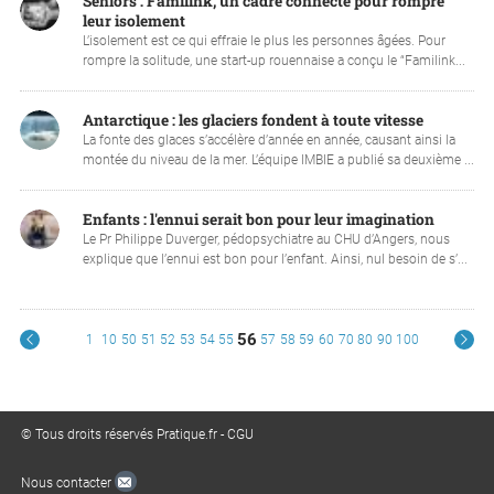
Séniors : Familink, un cadre connecté pour rompre
leur isolement
L’isolement est ce qui effraie le plus les personnes âgées. Pour
rompre la solitude, une start-up rouennaise a conçu le “Familink...
Antarctique : les glaciers fondent à toute vitesse
La fonte des glaces s’accélère d’année en année, causant ainsi la
montée du niveau de la mer. L’équipe IMBIE a publié sa deuxième ...
Enfants : l'ennui serait bon pour leur imagination
Le Pr Philippe Duverger, pédopsychiatre au CHU d’Angers, nous
explique que l’ennui est bon pour l’enfant. Ainsi, nul besoin de s’...
56
1
10
50
51
52
53
54
55
57
58
59
60
70
80
90
100
© Tous droits réservés Pratique.fr -
CGU
Nous contacter