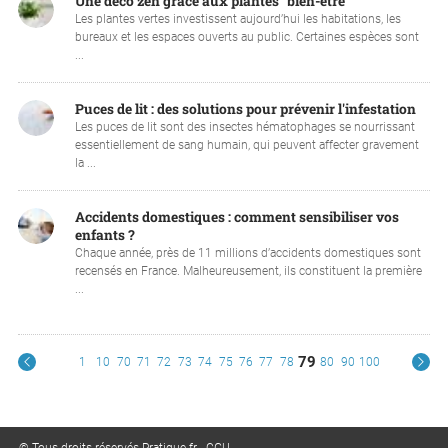
Une déco zen grâce aux plantes "bien-être"
Les plantes vertes investissent aujourd’hui les habitations, les
bureaux et les espaces ouverts au public. Certaines espèces sont
...
Puces de lit : des solutions pour prévenir l'infestation
Les puces de lit sont des insectes hématophages se nourrissant
essentiellement de sang humain, qui peuvent affecter gravement
la ...
Accidents domestiques : comment sensibiliser vos
enfants ?
Chaque année, près de 11 millions d’accidents domestiques sont
recensés en France. Malheureusement, ils constituent la première
...
79
1
10
70
71
72
73
74
75
76
77
78
80
90
100
© Tous droits réservés Pratique.fr -
CGU