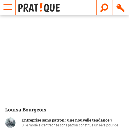
E
m
a
i
l
Louisa Bourgeois
Entreprise sans patron : une nouvelle tendance ?
Si le modèle d’entreprise sans patron constitue un rêve pour de