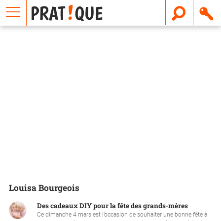
E
m
a
i
l
Louisa Bourgeois
Des cadeaux DIY pour la fête des grands-mères
Ce dimanche 4 mars est l’occasion de souhaiter une bonne fête à