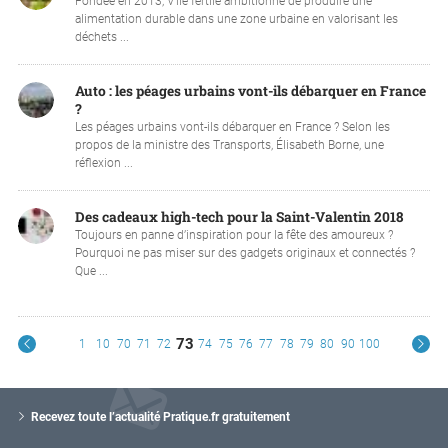
Fondée en 2013, V’île fertile ambitionne de produire une
alimentation durable dans une zone urbaine en valorisant les
déchets ...
Auto : les péages urbains vont-ils débarquer en France
?
Les péages urbains vont-ils débarquer en France ? Selon les
propos de la ministre des Transports, Élisabeth Borne, une
réflexion ...
Des cadeaux high-tech pour la Saint-Valentin 2018
Toujours en panne d’inspiration pour la fête des amoureux ?
Pourquoi ne pas miser sur des gadgets originaux et connectés ?
Que ...
73
1
10
70
71
72
74
75
76
77
78
79
80
90
100
V
o
Recevez toute l’actualité Pratique.fr gratuitement
t