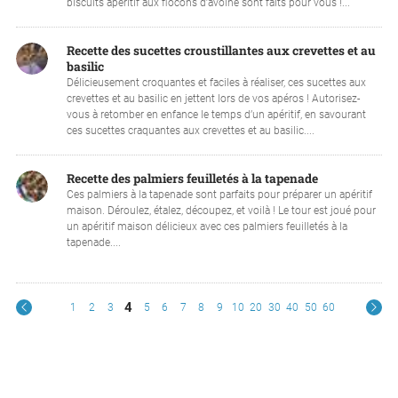
biscuits apéritif aux flocons d’avoine sont faits pour vous !...
Recette des sucettes croustillantes aux crevettes et au
basilic
Délicieusement croquantes et faciles à réaliser, ces sucettes aux
crevettes et au basilic en jettent lors de vos apéros ! Autorisez-
vous à retomber en enfance le temps d’un apéritif, en savourant
ces sucettes craquantes aux crevettes et au basilic....
Recette des palmiers feuilletés à la tapenade
Ces palmiers à la tapenade sont parfaits pour préparer un apéritif
maison. Déroulez, étalez, découpez, et voilà ! Le tour est joué pour
un apéritif maison délicieux avec ces palmiers feuilletés à la
tapenade....
4
1
2
3
5
6
7
8
9
10
20
30
40
50
60