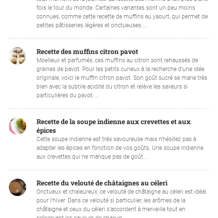
fois le tour du monde. Certaines variantes sont un peu moins
connues, comme cette recette de muffins au yaourt, qui permet de
petites pâtisseries légères et onctueuses....
Recette des muffins citron pavot
Moelleux et parfumés, ces muffins au citron sont rehaussés de
graines de pavot. Pour les petits curieux à la recherche d’une idée
originale, voici le muffin citron pavot. Son goût sucré se marie très
bien avec la subtile acidité du citron et relève les saveurs si
particulières du pavot....
Recette de la soupe indienne aux crevettes et aux
épices
Cette soupe indienne est trés savoureuse mais n'hésitez pas à
adapter les épices en fonction de vos goûts. Une soupe indienne
aux crevettes qui ne manque pas de goût....
Recette du velouté de châtaignes au céleri
Onctueux et chaleureux, ce velouté de châtaigne au céleri est idéal
pour l'hiver. Dans ce velouté si particulier, les arômes de la
châtaigne et ceux du céleri s’accordent à merveille tout en