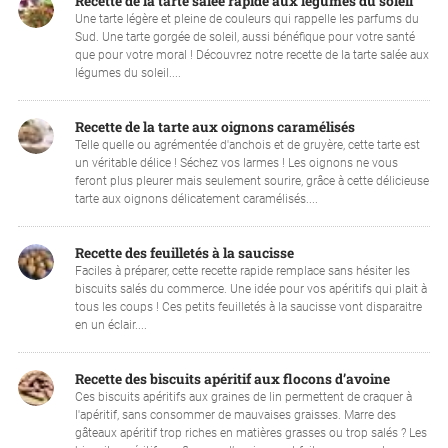
Recette de la tarte salée rapide aux légumes du soleil
Une tarte légère et pleine de couleurs qui rappelle les parfums du
Sud. Une tarte gorgée de soleil, aussi bénéfique pour votre santé
que pour votre moral ! Découvrez notre recette de la tarte salée aux
légumes du soleil....
Recette de la tarte aux oignons caramélisés
Telle quelle ou agrémentée d'anchois et de gruyère, cette tarte est
un véritable délice ! Séchez vos larmes ! Les oignons ne vous
feront plus pleurer mais seulement sourire, grâce à cette délicieuse
tarte aux oignons délicatement caramélisés....
Recette des feuilletés à la saucisse
Faciles à préparer, cette recette rapide remplace sans hésiter les
biscuits salés du commerce. Une idée pour vos apéritifs qui plait à
tous les coups ! Ces petits feuilletés à la saucisse vont disparaitre
en un éclair....
Recette des biscuits apéritif aux flocons d’avoine
Ces biscuits apéritifs aux graines de lin permettent de craquer à
l'apéritif, sans consommer de mauvaises graisses. Marre des
gâteaux apéritif trop riches en matières grasses ou trop salés ? Les