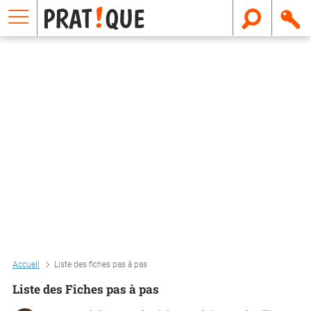
E
m
a
i
l
Accueil
Liste des fiches pas à pas
Liste des Fiches pas à pas