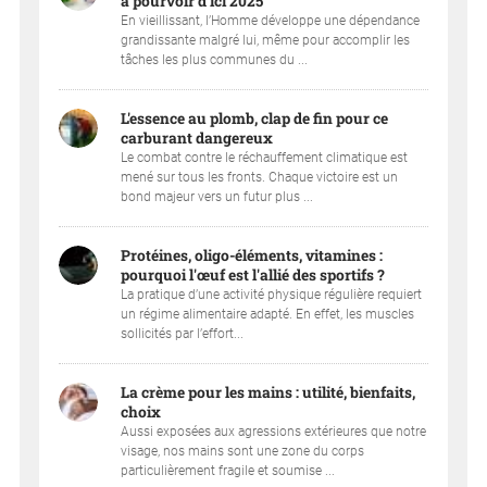
à pourvoir d'ici 2025
En vieillissant, l’Homme développe une dépendance
grandissante malgré lui, même pour accomplir les
tâches les plus communes du ...
L'essence au plomb, clap de fin pour ce
carburant dangereux
Le combat contre le réchauffement climatique est
mené sur tous les fronts. Chaque victoire est un
bond majeur vers un futur plus ...
Protéines, oligo-éléments, vitamines :
pourquoi l'œuf est l'allié des sportifs ?
La pratique d’une activité physique régulière requiert
un régime alimentaire adapté. En effet, les muscles
sollicités par l’effort...
La crème pour les mains : utilité, bienfaits,
choix
Aussi exposées aux agressions extérieures que notre
visage, nos mains sont une zone du corps
particulièrement fragile et soumise ...