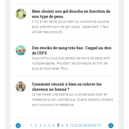
Bien choisir son gel douche en fonction de
son type de peau
Il n’y a rien de tel qu’un bain ou une bonne douche
pour prendre soin de son corps. Cependant, il faut
utiliser des produits ...
Des stocks de sang très bas : l'appel au don
de l'EFS
Aujourd’hui plus que jamais, les dons de sang sont
indispensables. Pourtant, les donneurs se font de
plus en plus rares. Pour ...
Comment réussir à bien se colorer les
cheveux au henné ?
Le henné est une plante qui s’utilise aussi bien en
médecine qu’en cosmétique. Quand certains utilisent
son huile pour la médecine...
7
1
2
3
4
5
6
8
9
10
20
30
40
50
60
70