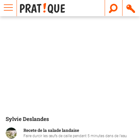
E
m
a
i
l
Sylvie Deslandes
Recete de la salade landaise
Faire durcir les œufs de caille pendant 5 minutes dans de l'eau