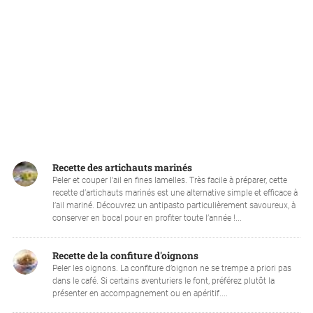
Recette des artichauts marinés
Peler et couper l'ail en fines lamelles. Très facile à préparer, cette
recette d’artichauts marinés est une alternative simple et efficace à
l’ail mariné. Découvrez un antipasto particulièrement savoureux, à
conserver en bocal pour en profiter toute l’année !...
Recette de la confiture d'oignons
Peler les oignons. La confiture d’oignon ne se trempe a priori pas
dans le café. Si certains aventuriers le font, préférez plutôt la
présenter en accompagnement ou en apéritif....