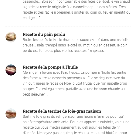
casserole... Boisson incontournable des fêtes de Noël, le vin chaud
a gardé sa recette originale à la cannelle depuis des siècles. Très
rapide et très facile à préparer, à siroter au coin du feu en apéritif ou
en digestif....
Recette du pain perdu
Battre les oeufs, le lait, le rhum et le sucre vanillé dans une assiette
creuse... Idéal trempé dans le café du matin ou en dessert, le pain
perdu est l’une des plus vieilles recettes françaises....
Recette de la pompe à l'huile
Mélanger la levure avec l'eau tiède... La pompe à l'huile fait partie
des fameux treize desserts provençaux. Elle se déguste avec du
vin cuit, après le repas de Noël plutôt frugal que l'on appelle gros
souper. Elle est également parfaite avec une boisson chaude au
petit déjeuner....
Recette de la terrine de foie-gras maison
Sortir le foie gras du réfrigérateur une heure à l'avance pour qu'il
soit à température ambiante. Pour les apprentis cuistots, voici une
recette qui vous mettra sûrement au défi pour les fêtes de fin
d’année. Ne soyez pas inquiets, le résultat est aussi bluffant pour