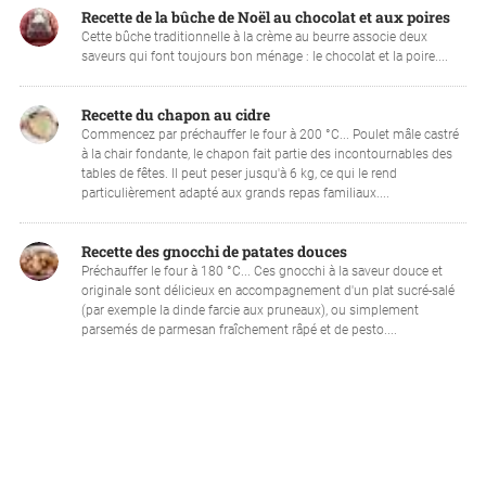
Recette de la bûche de Noël au chocolat et aux poires
Cette bûche traditionnelle à la crème au beurre associe deux
saveurs qui font toujours bon ménage : le chocolat et la poire....
Recette du chapon au cidre
Commencez par préchauffer le four à 200 °C... Poulet mâle castré
à la chair fondante, le chapon fait partie des incontournables des
tables de fêtes. Il peut peser jusqu'à 6 kg, ce qui le rend
particulièrement adapté aux grands repas familiaux....
Recette des gnocchi de patates douces
Préchauffer le four à 180 °C... Ces gnocchi à la saveur douce et
originale sont délicieux en accompagnement d'un plat sucré-salé
(par exemple la dinde farcie aux pruneaux), ou simplement
parsemés de parmesan fraîchement râpé et de pesto....