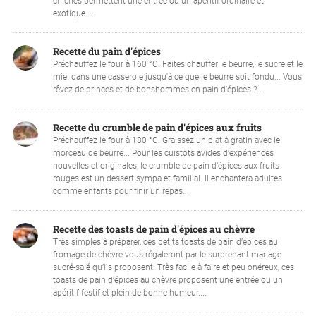
chiches permettent une entrée ou un apéritif ordinaire et
exotique....
Recette du pain d'épices
Préchauffez le four à 160 °C. Faites chauffer le beurre, le sucre et le
miel dans une casserole jusqu'à ce que le beurre soit fondu... Vous
rêvez de princes et de bonshommes en pain d’épices ?...
Recette du crumble de pain d'épices aux fruits
Préchauffez le four à 180 °C. Graissez un plat à gratin avec le
morceau de beurre... Pour les cuistots avides d’expériences
nouvelles et originales, le crumble de pain d’épices aux fruits
rouges est un dessert sympa et familial. Il enchantera adultes
comme enfants pour finir un repas....
Recette des toasts de pain d'épices au chèvre
Très simples à préparer, ces petits toasts de pain d’épices au
fromage de chèvre vous régaleront par le surprenant mariage
sucré-salé qu’ils proposent. Très facile à faire et peu onéreux, ces
toasts de pain d’épices au chèvre proposent une entrée ou un
apéritif festif et plein de bonne humeur....