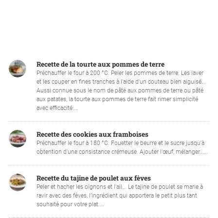
Recette de la tourte aux pommes de terre
Préchauffer le four à 200 °C. Peler les pommes de terre. Les laver
et les couper en fines tranches à l'aide d'un couteau bien aiguisé...
Aussi connue sous le nom de pâté aux pommes de terre ou pâté
aux patates, la tourte aux pommes de terre fait rimer simplicité
avec efficacité....
Recette des cookies aux framboises
Préchauffer le four à 180 °C. Fouetter le beurre et le sucre jusqu'à
obtention d'une consistance crémeuse. Ajouter l'œuf, mélanger......
Recette du tajine de poulet aux fèves
Peler et hacher les oignons et l'ail... Le tajine de poulet se marie à
ravir avec des fèves, l’ingrédient qui apportera le petit plus tant
souhaité pour votre plat....