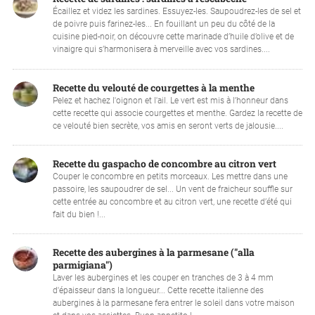
Écaillez et videz les sardines. Essuyez-les. Saupoudrez-les de sel et
de poivre puis farinez-les... En fouillant un peu du côté de la
cuisine pied-noir, on découvre cette marinade d’huile d’olive et de
vinaigre qui s’harmonisera à merveille avec vos sardines....
Recette du velouté de courgettes à la menthe
Pelez et hachez l'oignon et l'ail. Le vert est mis à l’honneur dans
cette recette qui associe courgettes et menthe. Gardez la recette de
ce velouté bien secrète, vos amis en seront verts de jalousie....
Recette du gaspacho de concombre au citron vert
Couper le concombre en petits morceaux. Les mettre dans une
passoire, les saupoudrer de sel... Un vent de fraicheur souffle sur
cette entrée au concombre et au citron vert, une recette d’été qui
fait du bien !...
Recette des aubergines à la parmesane ("alla
parmigiana")
Laver les aubergines et les couper en tranches de 3 à 4 mm
d'épaisseur dans la longueur... Cette recette italienne des
aubergines à la parmesane fera entrer le soleil dans votre maison