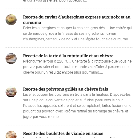
et dans vos assiettes. Buon appetito !...
Recette du caviar d'aubergines express aux noix et au
curcuma
Peler les aubergines et couper la chair en gros dés... Une entrée qui
se démarque grâce à la finesse de ses ingrédients : caviar
d’aubergines, cerneaux de noix et une légère touche de curcuma....
Recette de la tarte à la ratatouille et au chèvre
Préchauffer le four à 220 °C... Une tarte à la ratatouille que vous ne
pouvez pas rater et dont tout le monde va raffoler, à parsemer de
chèvre pour un résultat encore plus gourmand....
Recette des poivrons grillés au chèvre frais
Laver et couper les poivrons en trois dans la hauteur. Disposez-les
sur une plaque couverte de papier sulfurisé, peau vers le haut...
Puisque les opposés s’attirent et se complètent, faites fusionner le
piquant du poivron avec l’arôme raffiné du fromage de chèvre, et
jugez par vous-même....
Recette des boulettes de viande en sauce