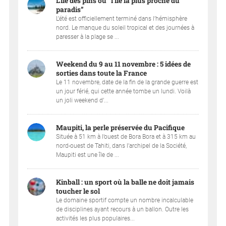
L’île des pins ou “l’île la plus proche du
paradis”
L’été est officiellement terminé dans l’hémisphère
nord. Le manque du soleil tropical et des journées à
paresser à la plage se ...
Weekend du 9 au 11 novembre : 5 idées de
sorties dans toute la France
Le 11 novembre, date de la fin de la grande guerre est
un jour férié, qui cette année tombe un lundi. Voilà
un joli weekend d’...
Maupiti, la perle préservée du Pacifique
Située à 51 km à l’ouest de Bora Bora et à 315 km au
nord-ouest de Tahiti, dans l’archipel de la Société,
Maupiti est une île de ...
Kinball : un sport où la balle ne doit jamais
toucher le sol
Le domaine sportif compte un nombre incalculable
de disciplines ayant recours à un ballon. Outre les
activités les plus populaires...