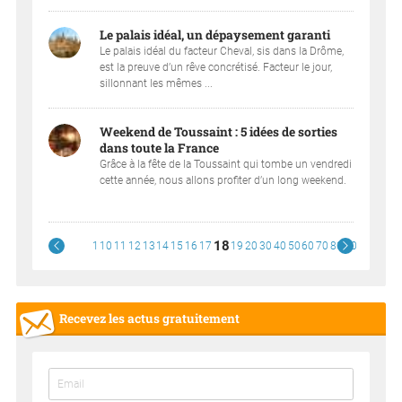
Le palais idéal, un dépaysement garanti
Le palais idéal du facteur Cheval, sis dans la Drôme,
est la preuve d’un rêve concrétisé. Facteur le jour,
sillonnant les mêmes ...
Weekend de Toussaint : 5 idées de sorties
dans toute la France
Grâce à la fête de la Toussaint qui tombe un vendredi
cette année, nous allons profiter d’un long weekend.
18
1
10
11
12
13
14
15
16
17
19
20
30
40
50
60
70
80
90
Recevez les actus gratuitement