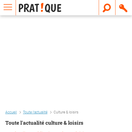
E
m
a
i
l
Accueil
Toute l'actualité
Culture & loisirs
Toute l'actualité culture & loisirs