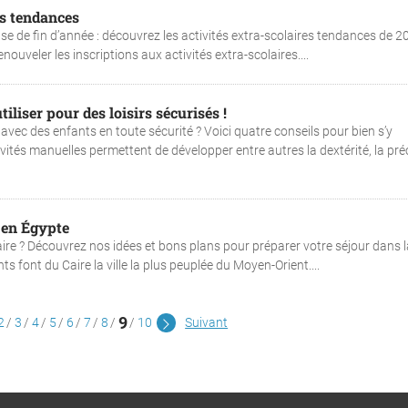
es tendances
se de fin d’année : découvrez les activités extra-scolaires tendances de 2
nouveler les inscriptions aux activités extra-scolaires....
iliser pour des loisirs sécurisés !
vec des enfants en toute sécurité ? Voici quatre conseils pour bien s’y
activités manuelles permettent de développer entre autres la dextérité, la pré
 en Égypte
 Caire ? Découvrez nos idées et bons plans pour préparer votre séjour dans l
ts font du Caire la ville la plus peuplée du Moyen-Orient....
9
2
3
4
5
6
7
8
10
Suivant