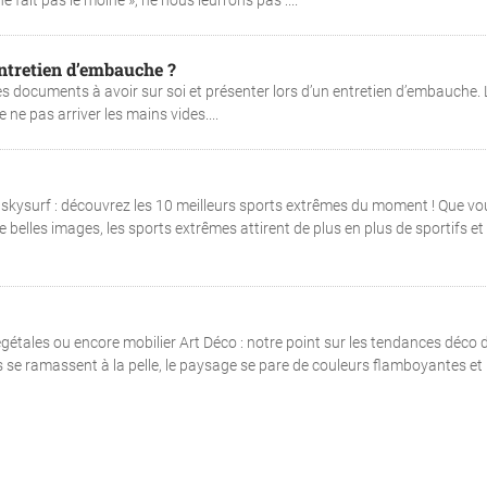
 fait pas le moine », ne nous leurrons pas :...
ntretien d’embauche ?
des documents à avoir sur soi et présenter lors d’un entretien d’embauche. 
e ne pas arriver les mains vides....
kysurf : découvrez les 10 meilleurs sports extrêmes du moment ! Que vo
belles images, les sports extrêmes attirent de plus en plus de sportifs et
gétales ou encore mobilier Art Déco : notre point sur les tendances déco 
 se ramassent à la pelle, le paysage se pare de couleurs flamboyantes et l