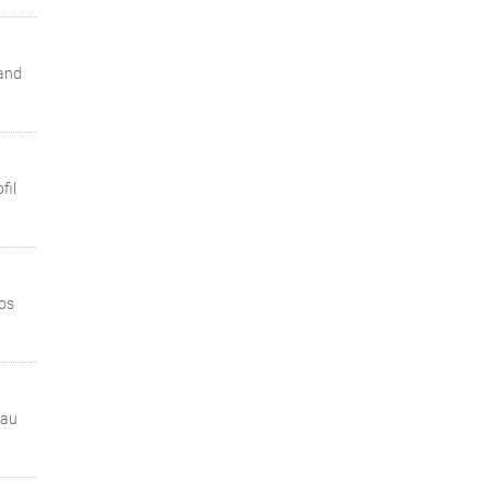
uand
fil
nos
 au