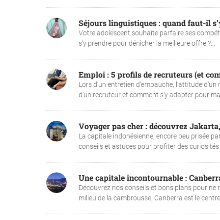
Séjours linguistiques : quand faut-il s
Votre adolescent souhaite parfaire ses compéten
s’y prendre pour dénicher la meilleure offre ?...
Emploi : 5 profils de recruteurs (et c
Lors d’un entretien d’embauche, l’attitude d’un 
d’un recruteur et comment s’y adapter pour max
Voyager pas cher : découvrez Jakarta,
La capitale indonésienne, encore peu prisée pa
conseils et astuces pour profiter des curiosités
Une capitale incontournable : Canberr
Découvrez nos conseils et bons plans pour ne ri
milieu de la cambrousse, Canberra est le centre po