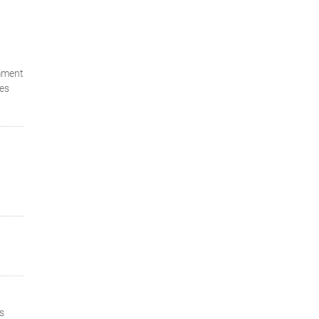
omment
ses
s