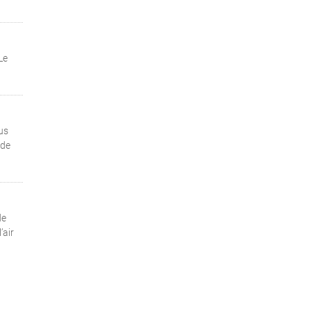
Le
us
 de
de
’air