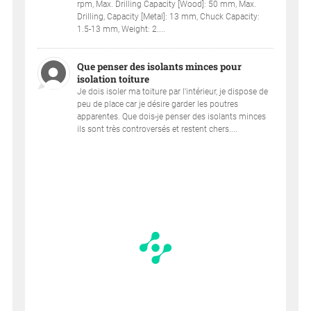
rpm, Max. Drilling Capacity [Wood]: 50 mm, Max.
Drilling, Capacity [Metal]: 13 mm, Chuck Capacity:
1.5-13 mm, Weight: 2....
Que penser des isolants minces pour
isolation toiture
Je dois isoler ma toiture par l'intérieur, je dispose de
peu de place car je désire garder les poutres
apparentes. Que dois-je penser des isolants minces
ils sont très controversés et restent chers....