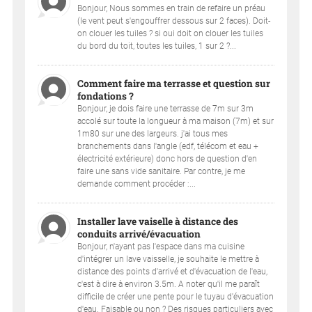
Bonjour, Nous sommes en train de refaire un préau
(le vent peut s'engouffrer dessous sur 2 faces). Doit-
on clouer les tuiles ? si oui doit on clouer les tuiles
du bord du toit, toutes les tuiles, 1 sur 2 ?...
Comment faire ma terrasse et question sur
fondations ?
Bonjour, je dois faire une terrasse de 7m sur 3m
accolé sur toute la longueur à ma maison (7m) et sur
1m80 sur une des largeurs. j'ai tous mes
branchements dans l'angle (edf, télécom et eau +
électricité extérieure) donc hors de question d'en
faire une sans vide sanitaire. Par contre, je me
demande comment procéder :...
Installer lave vaiselle à distance des
conduits arrivé/évacuation
Bonjour, n'ayant pas l'espace dans ma cuisine
d'intégrer un lave vaisselle, je souhaite le mettre à
distance des points d'arrivé et d'évacuation de l'eau,
c'est à dire à environ 3.5m. A noter qu'il me paraît
difficile de créer une pente pour le tuyau d'évacuation
d'eau. Faisable ou non ? Des risques particuliers avec