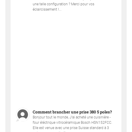
une telle configuration ? Merci pour vos
éclaircissement !...
Comment brancher une prise 380 5 poles?
Bonjour tout le monde, J'ai acheté une cuisinière -
four éléctrique vitrocéramique Bosch HSN152FCC.
Elle est venue avec une prise Suisse standard à 3