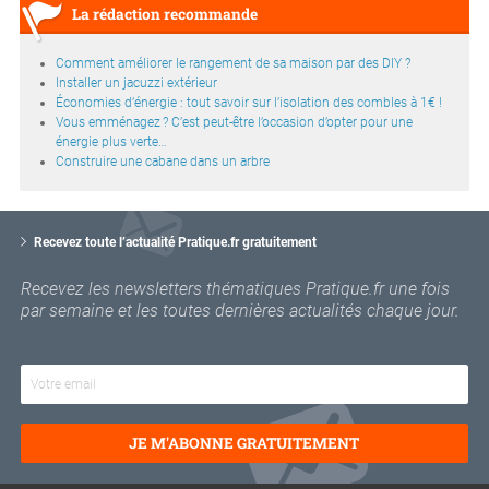
La rédaction recommande
Comment améliorer le rangement de sa maison par des DIY ?
Installer un jacuzzi extérieur
Économies d’énergie : tout savoir sur l’isolation des combles à 1€ !
Vous emménagez ? C’est peut-être l’occasion d’opter pour une
énergie plus verte…
Construire une cabane dans un arbre
V
o
Recevez toute l’actualité Pratique.fr gratuitement
t
r
Recevez les newsletters thématiques Pratique.fr une fois
e
par semaine et les toutes dernières actualités chaque jour.
e
m
a
i
l
JE M'ABONNE GRATUITEMENT