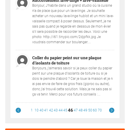
Raccordement lave-linge + lave-vaisselle
Bonjour, J'habite dans un grand studio où la cuisine
n'a de place que pour un lave-linge. Je souhaite
acheter un nouveau lave-linge hublot et un mini lave-
vaisselle compact à poser dessus. Seulement, je ne
sais pas quand je regarde en dessous de mon évier
s'il sera possible de raccorder les deux. Voici une
photo: http://i61.tinypic.com/2djpfkk.jpg Je
voudrais commander sur boulanger....
Coller du papier peint sur une plaque
d'isolants de toiture
Bonjours, j'aimerais savoir si je peux coller du papier
peint sur une plaque d'isolants de toiture ou si je
dois le peindre d'abord ? Car je loue la maison et je n
ai pas envie de faire de gros frais (giproc ou autre),
donc j'ai trouvé cette solution. Mais je ne sais pas si
ça va tenir. Merci pour vos futurs conseils :...
46
1
10
40
41
42
43
44
45
47
48
49
50
60
70