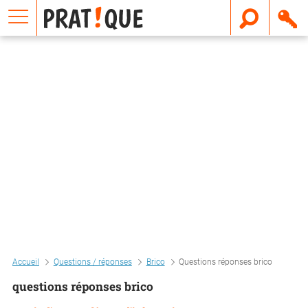
E
m
a
i
l
Accueil
Questions / réponses
Brico
Questions réponses brico
questions réponses brico