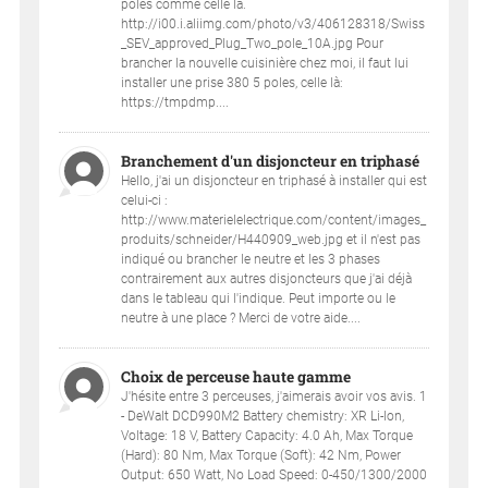
poles comme celle là.
http://i00.i.aliimg.com/photo/v3/406128318/Swiss
_SEV_approved_Plug_Two_pole_10A.jpg Pour
brancher la nouvelle cuisinière chez moi, il faut lui
installer une prise 380 5 poles, celle là:
https://tmpdmp....
Branchement d'un disjoncteur en triphasé
Hello, j'ai un disjoncteur en triphasé à installer qui est
celui-ci :
http://www.materielelectrique.com/content/images_
produits/schneider/H440909_web.jpg et il n'est pas
indiqué ou brancher le neutre et les 3 phases
contrairement aux autres disjoncteurs que j'ai déjà
dans le tableau qui l'indique. Peut importe ou le
neutre à une place ? Merci de votre aide....
Choix de perceuse haute gamme
J'hésite entre 3 perceuses, j'aimerais avoir vos avis. 1
- DeWalt DCD990M2 Battery chemistry: XR Li-Ion,
Voltage: 18 V, Battery Capacity: 4.0 Ah, Max Torque
(Hard): 80 Nm, Max Torque (Soft): 42 Nm, Power
Output: 650 Watt, No Load Speed: 0-450/1300/2000