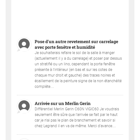
Pose d'un autre revetement sur carrelage
avec porte fenêtre et humidité
Je souhaiterais refaire le sol de la salle à manger
(actuellement il y a du carrelage) et poser par dessus
un stratifié ou un lino, cependant la porte fenêtre
présente à l'intérieur (en bas et sur les cotes de
chaque mur droit et gauche) des traces noires et
écaillement de la peinture signe de la non étanchéité
complète....
Arrivée sur un Merlin Gerin
Différentiel Merlin Gerin C60N VIGIC60 Je voudrais
seulement être sûre que l'arrivée se fait par le haut
car je n'ai pas le plan de branchement et savoir si
chez Legrand il en va de même. Merci d'avance....