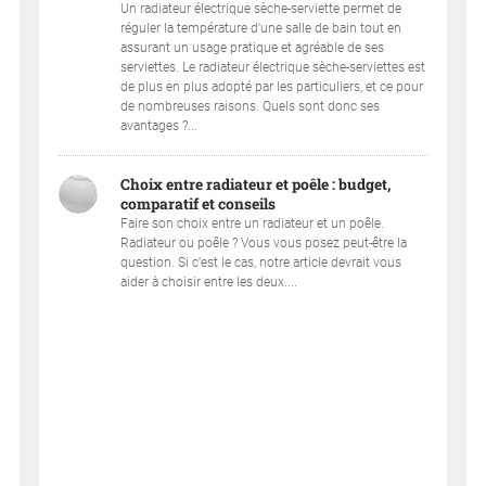
Un radiateur électrique sèche-serviette permet de
réguler la température d'une salle de bain tout en
assurant un usage pratique et agréable de ses
serviettes. Le radiateur électrique sèche-serviettes est
de plus en plus adopté par les particuliers, et ce pour
de nombreuses raisons. Quels sont donc ses
avantages ?...
Choix entre radiateur et poêle : budget,
comparatif et conseils
Faire son choix entre un radiateur et un poêle.
Radiateur ou poêle ? Vous vous posez peut-être la
question. Si c'est le cas, notre article devrait vous
aider à choisir entre les deux....