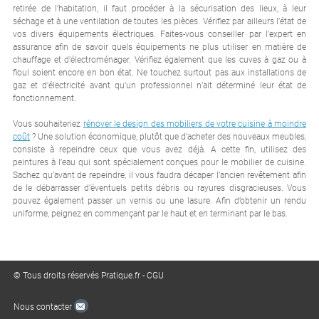
retirée de l’habitation, il faut procéder à la sécurisation des lieux, à leur
séchage et à une ventilation de toutes les pièces. Vérifiez par ailleurs l’état de
vos divers équipements électriques. Faites-vous conseiller par l’expert en
assurance afin de savoir quels équipements ne plus utiliser en matière de
chauffage et d’électroménager. Vérifiez également que les cuves à gaz ou à
fioul soient encore en bon état. Ne touchez surtout pas aux installations de
gaz et d’électricité avant qu’un professionnel n’ait déterminé leur état de
fonctionnement.
Vous souhaiteriez
rénover le design des mobiliers de votre cuisine à moindre
coût
? Une solution économique, plutôt que d’acheter des nouveaux meubles,
consiste à repeindre ceux que vous avez déjà. A cette fin, utilisez des
peintures à l’eau qui sont spécialement conçues pour le mobilier de cuisine.
Sachez qu’avant de repeindre, il vous faudra décaper l’ancien revêtement afin
de le débarrasser d’éventuels petits débris ou rayures disgracieuses. Vous
pouvez également passer un vernis ou une lasure. Afin d’obtenir un rendu
uniforme, peignez en commençant par le haut et en terminant par le bas.
© Tous droits réservés Pratique.fr -
CGU
Nous contacter