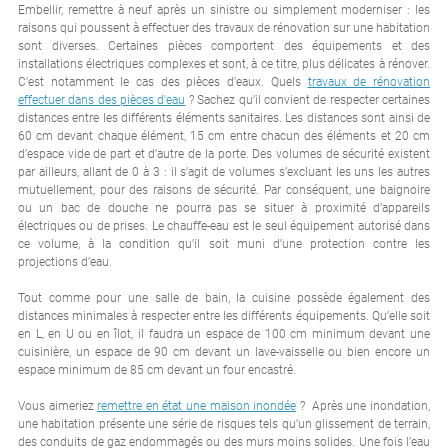
Embellir, remettre à neuf après un sinistre ou simplement moderniser : les
raisons qui poussent à effectuer des travaux de rénovation sur une habitation
sont diverses. Certaines pièces comportent des équipements et des
installations électriques complexes et sont, à ce titre, plus délicates à rénover.
C’est notamment le cas des pièces d’eaux. Quels
travaux de rénovation
effectuer dans des pièces d'eau
? Sachez qu’il convient de respecter certaines
distances entre les différents éléments sanitaires. Les distances sont ainsi de
60 cm devant chaque élément, 15 cm entre chacun des éléments et 20 cm
d’espace vide de part et d’autre de la porte. Des volumes de sécurité existent
par ailleurs, allant de 0 à 3 : il s’agit de volumes s’excluant les uns les autres
mutuellement, pour des raisons de sécurité. Par conséquent, une baignoire
ou un bac de douche ne pourra pas se situer à proximité d’appareils
électriques ou de prises. Le chauffe-eau est le seul équipement autorisé dans
ce volume, à la condition qu’il soit muni d’une protection contre les
projections d’eau.
Tout comme pour une salle de bain, la cuisine possède également des
distances minimales à respecter entre les différents équipements. Qu’elle soit
en L, en U ou en îlot, il faudra un espace de 100 cm minimum devant une
cuisinière, un espace de 90 cm devant un lave-vaisselle ou bien encore un
espace minimum de 85 cm devant un four encastré.
Vous aimeriez
remettre en état une maison inondée
? Après une inondation,
une habitation présente une série de risques tels qu’un glissement de terrain,
des conduits de gaz endommagés ou des murs moins solides. Une fois l’eau