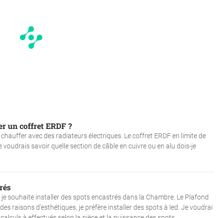
er un coffret ERDF ?
chauffer avec des radiateurs électriques. Le coffret ERDF en limite de
e voudrais savoir quelle section de câble en cuivre ou en alu dois-je
rés
 je souhaite installer des spots encastrés dans la Chambre. Le Plafond
 des raisons d’esthétiques, je préfère installer des spots à led. Je voudrai
alculs à effectués selon la pièce et la puissance des spots....