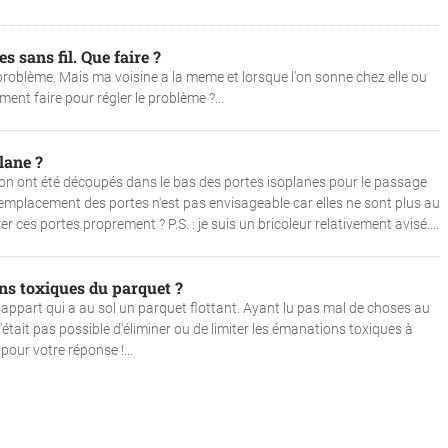
s sans fil. Que faire ?
e problème. Mais ma voisine a la meme et lorsque l'on sonne chez elle ou
t faire pour régler le problème ?...
lane ?
on ont été découpés dans le bas des portes isoplanes pour le passage
 remplacement des portes n'est pas envisageable car elles ne sont plus au
es portes proprement ? P.S. : je suis un bricoleur relativement avisé....
s toxiques du parquet ?
ppart qui a au sol un parquet flottant. Ayant lu pas mal de choses au
l n'était pas possible d'éliminer ou de limiter les émanations toxiques à
 pour votre réponse !...