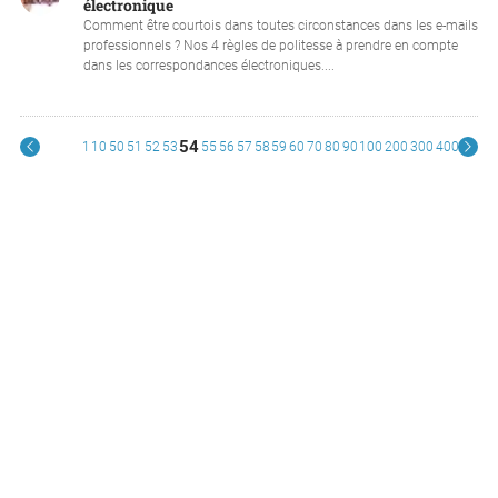
électronique
Comment être courtois dans toutes circonstances dans les e-mails
professionnels ? Nos 4 règles de politesse à prendre en compte
dans les correspondances électroniques....
54
1
10
50
51
52
53
55
56
57
58
59
60
70
80
90
100
200
300
400