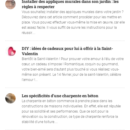
Installer des appliques murales dans son jardin : les
règles à respecter
Vous souhaitez installer des appliques murales dans votre jardin ?
Découvrez dans cet article comment procéder pour les mettre en
place. Vous pouvez effectuer vous-même la mise en œuvre, car elle
est assez facile. Il vous suffit de suivre les instructions pour la
réussir....
DIY : idées de cadeaux pour lui à offrir à la Saint-
Valentin
Bientôt la Saint-Valentin ! Pour prouver votre amour à l'élu de votre
cœur, un cadeau s'impose ! Romantique, coquin ou gourmand,
votre bien-aimé sera d'autant plus touché si vous réalisez vous-
même son présent. Le 14 février, jour de la saint-Valentin, célèbre
l'amour !...
Les spécificités d’une charpente en béton
La charpente en béton commence à prendre place dans les
constructions de maisons individuelles. En effet, elle est réputée
pour sa solidité et ses performances. Que ce soit pour la
rénovation ou la construction, ce type de charpente renforce la
stabilité d’une toiture....