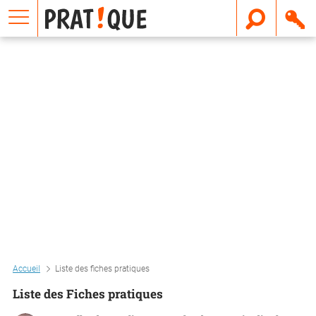
E
m
a
i
l
Accueil
Liste des fiches pratiques
Liste des Fiches pratiques