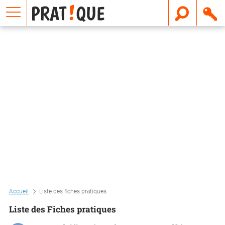
E
m
a
i
l
Accueil
Liste des fiches pratiques
Liste des Fiches pratiques