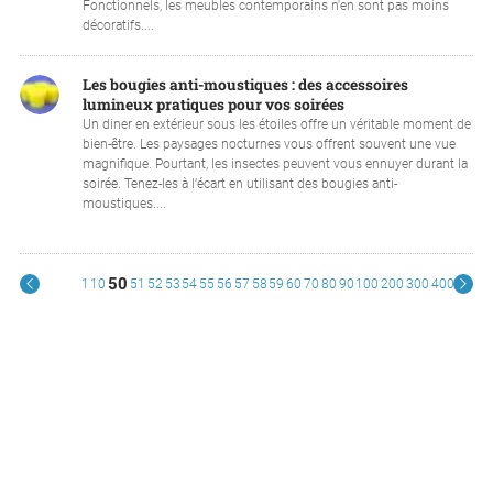
Fonctionnels, les meubles contemporains n'en sont pas moins
décoratifs....
Les bougies anti-moustiques : des accessoires
lumineux pratiques pour vos soirées
Un diner en extérieur sous les étoiles offre un véritable moment de
bien-être. Les paysages nocturnes vous offrent souvent une vue
magnifique. Pourtant, les insectes peuvent vous ennuyer durant la
soirée. Tenez-les à l’écart en utilisant des bougies anti-
moustiques....
50
1
10
51
52
53
54
55
56
57
58
59
60
70
80
90
100
200
300
400