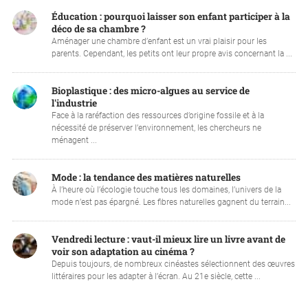
Éducation : pourquoi laisser son enfant participer à la
déco de sa chambre ?
Aménager une chambre d’enfant est un vrai plaisir pour les
parents. Cependant, les petits ont leur propre avis concernant la ...
Bioplastique : des micro-algues au service de
l'industrie
Face à la raréfaction des ressources d’origine fossile et à la
nécessité de préserver l’environnement, les chercheurs ne
ménagent ...
Mode : la tendance des matières naturelles
À l’heure où l’écologie touche tous les domaines, l’univers de la
mode n’est pas épargné. Les fibres naturelles gagnent du terrain...
Vendredi lecture : vaut-il mieux lire un livre avant de
voir son adaptation au cinéma ?
Depuis toujours, de nombreux cinéastes sélectionnent des œuvres
littéraires pour les adapter à l’écran. Au 21e siècle, cette ...