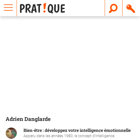
E
m
a
i
l
Adrien Danglarde
Bien-être : développez votre intelligence émotionnelle
Apparu dans les années 1980, le concept d’intelligence