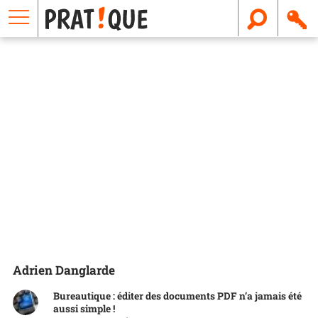
E
m
a
i
l
Adrien Danglarde
Bureautique : éditer des documents PDF n’a jamais été
aussi simple !