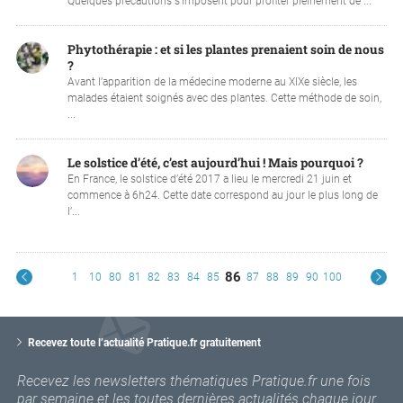
Quelques précautions s‘imposent pour profiter pleinement de ...
Phytothérapie : et si les plantes prenaient soin de nous
?
Avant l’apparition de la médecine moderne au XIXe siècle, les
malades étaient soignés avec des plantes. Cette méthode de soin,
...
Le solstice d’été, c’est aujourd’hui ! Mais pourquoi ?
En France, le solstice d’été 2017 a lieu le mercredi 21 juin et
commence à 6h24. Cette date correspond au jour le plus long de
l’...
86
1
10
80
81
82
83
84
85
87
88
89
90
100
V
o
Recevez toute l’actualité Pratique.fr gratuitement
t
r
Recevez les newsletters thématiques Pratique.fr une fois
e
par semaine et les toutes dernières actualités chaque jour.