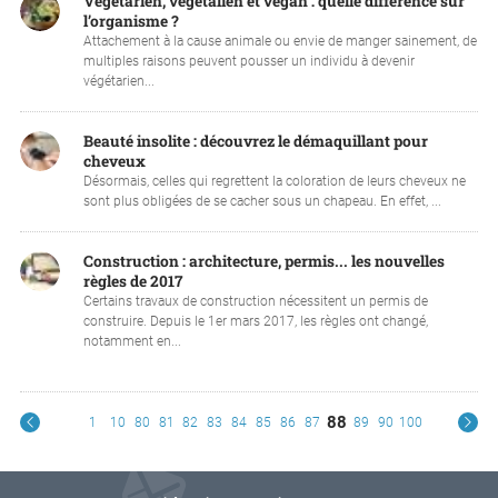
Végétarien, végétalien et vegan : quelle différence sur
l’organisme ?
Attachement à la cause animale ou envie de manger sainement, de
multiples raisons peuvent pousser un individu à devenir
végétarien...
Beauté insolite : découvrez le démaquillant pour
cheveux
Désormais, celles qui regrettent la coloration de leurs cheveux ne
sont plus obligées de se cacher sous un chapeau. En effet, ...
Construction : architecture, permis... les nouvelles
règles de 2017
Certains travaux de construction nécessitent un permis de
construire. Depuis le 1er mars 2017, les règles ont changé,
notamment en...
88
1
10
80
81
82
83
84
85
86
87
89
90
100
V