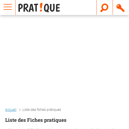
E
m
a
i
l
Accueil
Liste des fiches pratiques
Liste des Fiches pratiques