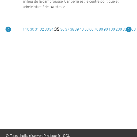
milieu de la cambrousse, Canberra est le centre politique et
administratif de l’Australie....
35
1
10
30
31
32
33
34
36
37
38
39
40
50
60
70
80
90
100
200
300
400
© Tous droits réservés Pratique.fr -
CGU