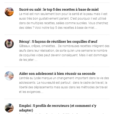
Sucré ou salé : le top 5 des recettes à base de miel
Le miel est non seulement bon pour la santé et la peau mais il est
aussi très bon gustativement parlant. C’est pourquoi il est utilisé
dans de multiples recettes, salées comme sucrées. Vous cherchez
des idées ? Voici notre top 5 des recettes à base de miel....
Récup' : 5 façons de réutiliser les coquilles d’œuf
Gâteaux, crêpes, omelettes... De nombreuses recettes intègrent des
œufs dans leur réalisation, de sorte qu’en une semaine le nombre
de coquilles vides peut devenir conséquent. Mais il est dommage
de les jeter :...
Aider son adolescent à bien réussir sa seconde
L'entrée au lycée marque un changement important dans la vie des
adolescents. La nouveauté est partout : dans le cadre de travail, la
liberté des déplacements mais aussi dans les méthodes de travail
et les exigences....
Emploi : 5 profils de recruteurs (et comment s’y
adapter)