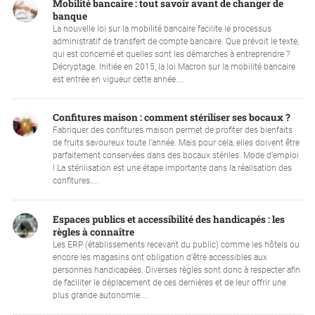
Mobilité bancaire : tout savoir avant de changer de
banque
La nouvelle loi sur la mobilité bancaire facilite le processus
administratif de transfert de compte bancaire. Que prévoit le texte,
qui est concerné et quelles sont les démarches à entreprendre ?
Décryptage. Initiée en 2015, la loi Macron sur la mobilité bancaire
est entrée en vigueur cette année....
Confitures maison : comment stériliser ses bocaux ?
Fabriquer des confitures maison permet de profiter des bienfaits
de fruits savoureux toute l’année. Mais pour cela, elles doivent être
parfaitement conservées dans des bocaux stériles. Mode d’emploi
! La stérilisation est une étape importante dans la réalisation des
confitures....
Espaces publics et accessibilité des handicapés : les
règles à connaître
Les ERP (établissements recevant du public) comme les hôtels ou
encore les magasins ont obligation d’être accessibles aux
personnes handicapées. Diverses règles sont donc à respecter afin
de faciliter le déplacement de ces dernières et de leur offrir une
plus grande autonomie....