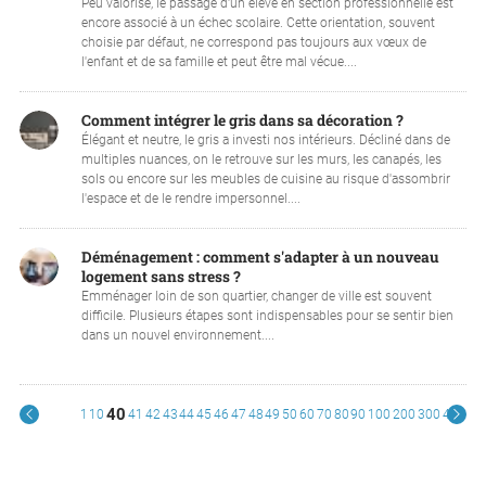
Peu valorisé, le passage d'un élève en section professionnelle est
encore associé à un échec scolaire. Cette orientation, souvent
choisie par défaut, ne correspond pas toujours aux vœux de
l'enfant et de sa famille et peut être mal vécue....
Comment intégrer le gris dans sa décoration ?
Élégant et neutre, le gris a investi nos intérieurs. Décliné dans de
multiples nuances, on le retrouve sur les murs, les canapés, les
sols ou encore sur les meubles de cuisine au risque d'assombrir
l'espace et de le rendre impersonnel....
Déménagement : comment s'adapter à un nouveau
logement sans stress ?
Emménager loin de son quartier, changer de ville est souvent
difficile. Plusieurs étapes sont indispensables pour se sentir bien
dans un nouvel environnement....
40
1
10
41
42
43
44
45
46
47
48
49
50
60
70
80
90
100
200
300
400