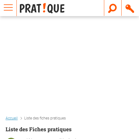
E
m
a
i
l
Accueil
Liste des fiches pratiques
Liste des Fiches pratiques