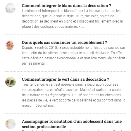
Comment intégrer le blanc dans la décoration ?
Lumineux et intemporel, le blanc s'inscrit à la base de toutes les
décorations, quel que soit le style. Murs, meubles, objets de
décoration se déclinent en blanc et s'associent facilement avec la
plupart des couleurs et des matériaux....
Dans quels cas demander un redoublement ?
Depuis la rentrée 2015, la case redoublement n'est plus cochée sur
le bulletin du troisième trimestre par le conseil de classe. En effet,
cette décision devient exceptionnelle et doit être formulée par écrit
par les parents....
Comment intégrer le vert dans sa décoration ?
Très tendance, le vert est apprécié dans la décoration pour ses
vertus apaisantes et rafraîchissantes. Mais c'est surtout la couleur
de la nature et du règne végétal. Utilisé par petites touches dans
les pièces de vie, le vert apporte de la sérénité et du confort dans la
maison. Décryptage....
Accompagner l'orientation d'un adolescent dans une
section professionnelle