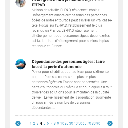
EHPAD
Maison de retraite, EHPAD, résidence : choisir
l'hébergement adapté aux besoins des personnes
âgées de notre entourage peut s'avérer un vrai casse-
tête. Focus sur l'EHPAD, l'établissement le plus
répandu en France. L’EHPAD, établissement
d'hébergement pour personnes âgées dépendantes,
est la structure d’hébergement pour seniors la plus
répandue en France....
Dépendance des personnes âgées : faire
face à la perte d'autonomie
Peiner pour s'habiller, pour se laver, pour s'alimenter
ou pour faire ses courses : de plus en plus de
personnes âgées en France sont concernées. Une
perte d'autonomie qui s'évalue et pour laquelle il faut
trouver des solutions pour le maintien de la qualité
de vie. Le vieillissement de la population augmente
chaque année le nombre de personnes
dépendantes....
4
1
2
3
5
6
7
8
9
10
20
30
40
50
60
70
80
90