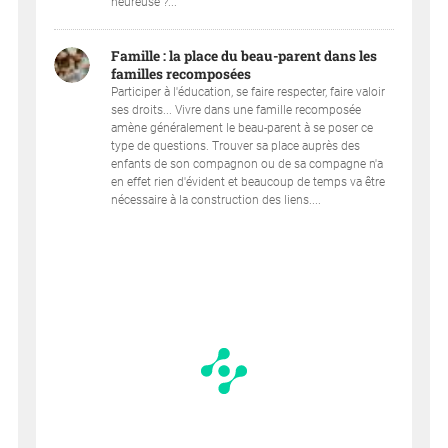
heureuse ?...
Famille : la place du beau-parent dans les
familles recomposées
Participer à l'éducation, se faire respecter, faire valoir
ses droits... Vivre dans une famille recomposée
amène généralement le beau-parent à se poser ce
type de questions. Trouver sa place auprès des
enfants de son compagnon ou de sa compagne n'a
en effet rien d'évident et beaucoup de temps va être
nécessaire à la construction des liens....