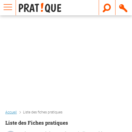
E
m
a
i
l
Accueil
Liste des fiches pratiques
Liste des Fiches pratiques