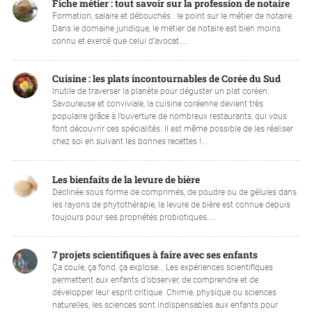
Fiche métier : tout savoir sur la profession de notaire
Formation, salaire et débouchés : le point sur le métier de notaire.
Dans le domaine juridique, le métier de notaire est bien moins
connu et exercé que celui d’avocat....
Cuisine : les plats incontournables de Corée du Sud
Inutile de traverser la planète pour déguster un plat coréen.
Savoureuse et conviviale, la cuisine coréenne devient très
populaire grâce à l’ouverture de nombreux restaurants, qui vous
font découvrir ces spécialités. Il est même possible de les réaliser
chez soi en suivant les bonnes recettes !...
Les bienfaits de la levure de bière
Déclinée sous forme de comprimés, de poudre ou de gélules dans
les rayons de phytothérapie, la levure de bière est connue depuis
toujours pour ses propriétés probiotiques....
7 projets scientifiques à faire avec ses enfants
Ça coule, ça fond, ça explose… Les expériences scientifiques
permettent aux enfants d'observer, de comprendre et de
développer leur esprit critique. Chimie, physique ou sciences
naturelles, les sciences sont indispensables aux enfants pour