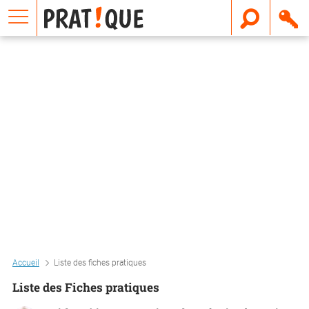
E
m
a
i
l
Accueil
Liste des fiches pratiques
Liste des Fiches pratiques