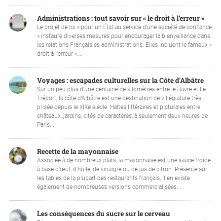
Administrations : tout savoir sur « le droit à l’erreur »
Le projet de loi « pour un État au service d’une société de confiance
» instaure diverses mesures pour encourager la bienveillance dans
les relations Français.es-administrations. Elles incluent le fameux «
droit à l’erreur »....
Voyages : escapades culturelles sur la Côte d’Albâtre
Sur un peu plus d’une centaine de kilomètres entre le Havre et Le
Tréport, la côte d’Albâtre est une destination de villégiature très
prisée depuis le XIXe siècle. Haltes littéraires et picturales entre
châteaux, jardins, cités de caractères, à seulement deux heures de
Paris....
Recette de la mayonnaise
Associée à de nombreux plats, la mayonnaise est une sauce froide
à base d’œuf, d’huile, de vinaigre ou de jus de citron. Présente sur
les tables de la plupart des restaurants français, il en existe
également de nombreuses versions commercialisées....
Les conséquences du sucre sur le cerveau