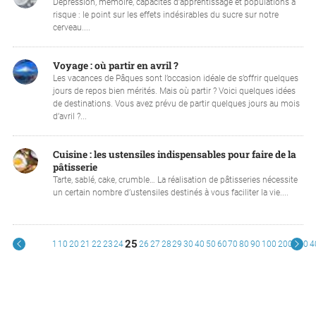
Dépression, mémoire, capacités d’apprentissage et populations à
risque : le point sur les effets indésirables du sucre sur notre
cerveau....
Voyage : où partir en avril ?
Les vacances de Pâques sont l’occasion idéale de s’offrir quelques
jours de repos bien mérités. Mais où partir ? Voici quelques idées
de destinations. Vous avez prévu de partir quelques jours au mois
d’avril ?...
Cuisine : les ustensiles indispensables pour faire de la
pâtisserie
Tarte, sablé, cake, crumble… La réalisation de pâtisseries nécessite
un certain nombre d’ustensiles destinés à vous faciliter la vie....
25
1
10
20
21
22
23
24
26
27
28
29
30
40
50
60
70
80
90
100
200
300
4