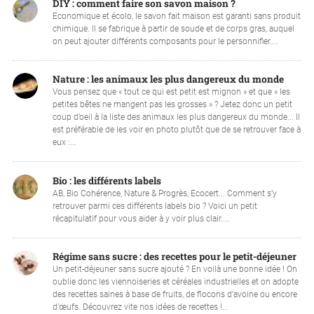
DIY : comment faire son savon maison ?
Economique et écolo, le savon fait maison est garanti sans produit
chimique. Il se fabrique à partir de soude et de corps gras, auquel
on peut ajouter différents composants pour le personnifier....
Nature : les animaux les plus dangereux du monde
Vous pensez que « tout ce qui est petit est mignon » et que « les
petites bêtes ne mangent pas les grosses » ? Jetez donc un petit
coup d’oeil à la liste des animaux les plus dangereux du monde... Il
est préférable de les voir en photo plutôt que de se retrouver face à
eux :...
Bio : les différents labels
AB, Bio Cohérence, Nature & Progrès, Ecocert... Comment s’y
retrouver parmi ces différents labels bio ? Voici un petit
récapitulatif pour vous aider à y voir plus clair....
Régime sans sucre : des recettes pour le petit-déjeuner
Un petit-déjeuner sans sucre ajouté ? En voilà une bonne idée ! On
oublie donc les viennoiseries et céréales industrielles et on adopte
des recettes saines à base de fruits, de flocons d’avoine ou encore
d’œufs. Découvrez vite nos idées de recettes !...