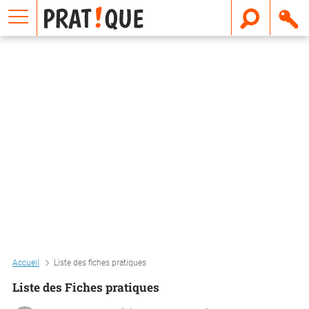
E
m
a
i
l
Accueil
Liste des fiches pratiques
Liste des Fiches pratiques