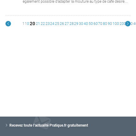
également possible d’adapter la mouture au type de café désiré....
20
1
10
21
22
23
24
25
26
27
28
29
30
40
50
60
70
80
90
100
200
300
4
V
o
Recevez toute l’actualité Pratique.fr gratuitement
t
r