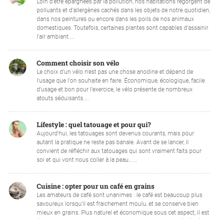
Loin d'être épargnées par la pollution, nos habitations regorgent de
polluants et d'allergènes cachés dans les objets de notre quotidien,
dans nos peintures ou encore dans les poils de nos animaux
domestiques. Toutefois, certaines plantes sont capables d'assainir
l'air ambiant....
Comment choisir son vélo
Le choix d'un vélo n'est pas une chose anodine et dépend de
l'usage que l'on souhaite en faire. Économique, écologique, facile
d’usage et bon pour l’exercice, le vélo présente de nombreux
atouts séduisants....
Lifestyle : quel tatouage et pour qui?
Aujourd'hui, les tatouages sont devenus courants, mais pour
autant la pratique ne reste pas banale. Avant de se lancer, il
convient de réfléchir aux tatouages qui sont vraiment faits pour
soi et qui vont nous coller à la peau......
Cuisine : opter pour un café en grains
Les amateurs de café sont unanimes : le café est beaucoup plus
savoureux lorsqu’il est fraichement moulu, et se conserve bien
mieux en grains. Plus naturel et économique sous cet aspect, il est