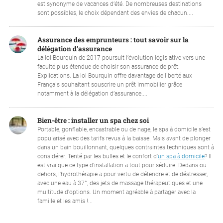
est synonyme de vacances d’été. De nombreuses destinations
sont possibles, le choix dépendant des envies de chacun....
Assurance des emprunteurs : tout savoir sur la
délégation d’assurance
La loi Bourquin de 2017 poursuit l’évolution législative vers une
faculté plus étendue de choisir son assurance de prêt.
Explications. La loi Bourquin offre davantage de liberté aux
Français souhaitant souscrire un prêt immobilier grâce
notamment à la délégation d’assurance....
Bien-être : installer un spa chez soi
Portable, gonflable, encastrable ou de nage, le spa à domicile s’est
popularisé avec des tarifs revus à la baisse. Mais avant de plonger
dans un bain bouillonnant, quelques contraintes techniques sont à
considérer. Tenté par les bulles et le confort d'
un spa à domicile
? Il
est vrai que ce type d'installation a tout pour séduire. Dedans ou
dehors, l'hydrothérapie a pour vertu de détendre et de déstresser,
avec une eau à 37°, des jets de massage thérapeutiques et une
multitude d'options. Un moment agréable à partager avec la
famille et les amis !...