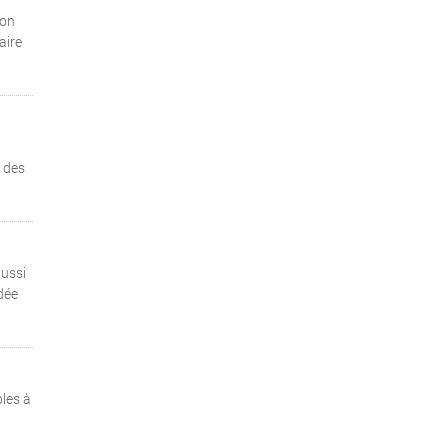
ion
aire
e des
aussi
dée
les à