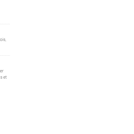
ois,
er
s et