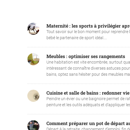
Maternité : les sports à privilégier a
Tout savoir sur le bon moment pour reprendre les
bébé le partenaire de sport idéal....
Meubles : optimiser ses rangements
Une habitation est vite encombrée, surtout quan
intéressant de connaître diverses astuces pou
bains, optez sans hésiter pour des meubles mali
Cuisine et salle de bains : redonner vi
Peindre un évier ou une baignoire permet de rafra
peinture et les outils adéquats et d’appliquer l
Comment préparer un pot de départ a
Départ à la retraite, changement d’emploi, fin