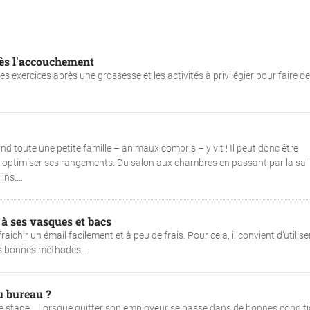
près l'accouchement
 exercices après une grossesse et les activités à privilégier pour faire d
d toute une petite famille – animaux compris – y vit ! Il peut donc être
r optimiser ses rangements. Du salon aux chambres en passant par la sall
ns....
e à ses vasques et bacs
ichir un émail facilement et à peu de frais. Pour cela, il convient d’utiliser
es bonnes méthodes....
u bureau ?
 de stage… Lorsque quitter son employeur se passe dans de bonnes conditi