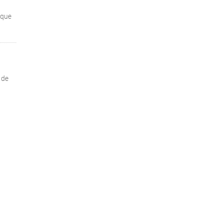
 que
 de