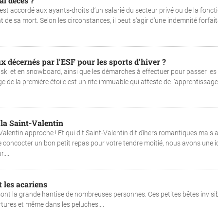
al décès ?
est accordé aux ayants-droits d’un salarié du secteur privé ou de la fonct
de sa mort. Selon les circonstances, il peut s’agir d’une indemnité forfait
aux décernés par l'ESF pour les sports d'hiver ?
n ski et en snowboard, ainsi que les démarches à effectuer pour passer les
ge de la première étoile est un rite immuable qui atteste de l’apprentissag
la Saint-Valentin
lentin approche ! Et qui dit Saint-Valentin dit dîners romantiques mais 
e concocter un bon petit repas pour votre tendre moitié, nous avons une i
...
t les acariens
sont la grande hantise de nombreuses personnes. Ces petites bêtes invisib
tures et même dans les peluches....