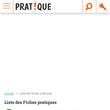
E
m
a
i
l
Accueil
Liste des fiches pratiques
Liste des Fiches pratiques