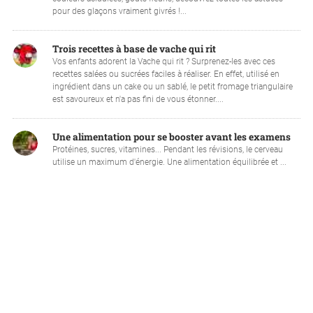
pour des glaçons vraiment givrés !...
Trois recettes à base de vache qui rit
Vos enfants adorent la Vache qui rit ? Surprenez-les avec ces
recettes salées ou sucrées faciles à réaliser. En effet, utilisé en
ingrédient dans un cake ou un sablé, le petit fromage triangulaire
est savoureux et n'a pas fini de vous étonner....
Une alimentation pour se booster avant les examens
Protéines, sucres, vitamines... Pendant les révisions, le cerveau
utilise un maximum d'énergie. Une alimentation équilibrée et ...