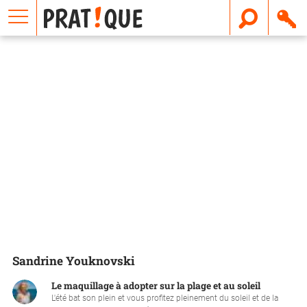
E
m
a
i
l
Sandrine Youknovski
Le maquillage à adopter sur la plage et au soleil
L'été bat son plein et vous profitez pleinement du soleil et de la