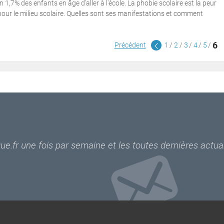
 1,7% des enfants en âge d'aller à l'école. La phobie scolaire est la peur
our le milieu scolaire. Quelles sont ses manifestations et comment
6
Précédent
1
2
3
4
5
e.fr une fois par semaine et les toutes dernières actual