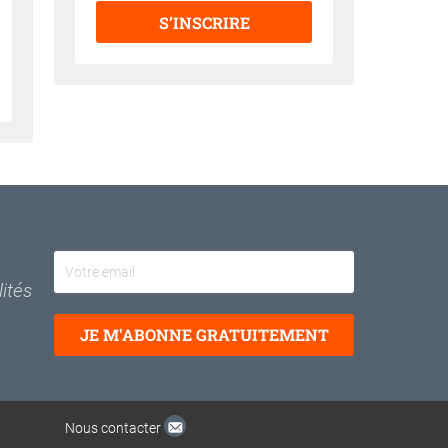
S’INSCRIRE
FE
NEWSLETTER
Votre
email
ités
JE M'ABONNE GRATUITEMENT
Nous contacter