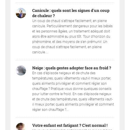
Canicule : quels sont les signes d'un coup
de chaleur ?
Un coup de chaud s'attrape facilement, en pleine
canicule. Particulièrement dangereux pour les bébés
et les personnes âgées, un traitement adéquat doit
alors être administré au plus tôt. Tour d’horizon du
phénomène, et des moyens de s'en prémunir. Un
coup de chaud s'attrape facilement, en pleine
canicule....
Neige : quels gestes adopter face au froid ?
En cas d'épisode neigeux et de chute des
températures, quels vêtements vaut-il mieux porter,
quels aliments privilégier et comment régler son
chauffage ? Pratique vous donne quelques conseils
pour lutter contre le froid. En cas d'épisode neigeux
et de chute des températures, quels vêtements vaut-
il mieux porter, quels aliments privilégier et comment
régler son chauffage ?...
Votre enfant est fatigant ? C'est normal !