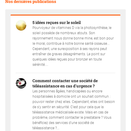
Nos dernières publications
5 idées reçues sur le soleil
Pourvoyeur de vitamines D via la photosynthèse, le
soleil possède de nombreux atouts. Son
rayonnement nous donne bonne mine, est bon pour
le moral, contribue à notre bonne santé osseuse...
Cependant, une surexposition à ses rayons peut
entraîner de graves désagréments. Le point sur
quelques idées reçues pour bronzer en toute
sérénité....
Comment contacter une société de
téléassistance en cas d'urgence ?
Les personnes âgées, handicapées ou encore
hospitalisées à domicile ont un souhait commun :
pouvoir rester chez elles. Cependant, elles ont besoin
de s'y sentir en sécurité. C'est pour cela que la
téléassistance médicalisée existe. Mais en cas de
problème, comment contacter le prestataire ? Vous
bénéficiez des services d'une société de
téléassistance ?...