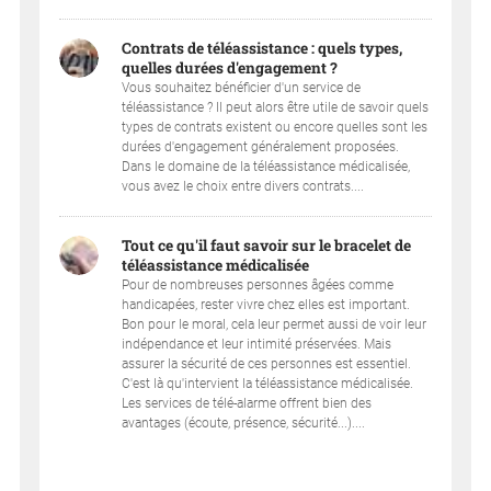
Contrats de téléassistance : quels types,
quelles durées d'engagement ?
Vous souhaitez bénéficier d'un service de
téléassistance ? Il peut alors être utile de savoir quels
types de contrats existent ou encore quelles sont les
durées d'engagement généralement proposées.
Dans le domaine de la téléassistance médicalisée,
vous avez le choix entre divers contrats....
Tout ce qu'il faut savoir sur le bracelet de
téléassistance médicalisée
Pour de nombreuses personnes âgées comme
handicapées, rester vivre chez elles est important.
Bon pour le moral, cela leur permet aussi de voir leur
indépendance et leur intimité préservées. Mais
assurer la sécurité de ces personnes est essentiel.
C'est là qu'intervient la téléassistance médicalisée.
Les services de télé-alarme offrent bien des
avantages (écoute, présence, sécurité...)....