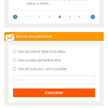
père et un enfant....
4
1
2
3
5
6
Abonnez-vous gratuitement
Des astuces et idées brico/déco
Des conseils Santé/Bien-être
Des services pour votre quotidien
S’INSCRIRE