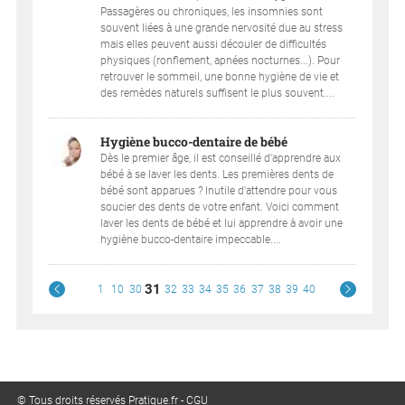
Passagères ou chroniques, les insomnies sont
souvent liées à une grande nervosité due au stress
mais elles peuvent aussi découler de difficultés
physiques (ronflement, apnées nocturnes...). Pour
retrouver le sommeil, une bonne hygiène de vie et
des remèdes naturels suffisent le plus souvent....
Hygiène bucco-dentaire de bébé
Dès le premier âge, il est conseillé d'apprendre aux
bébé à se laver les dents. Les premières dents de
bébé sont apparues ? Inutile d'attendre pour vous
soucier des dents de votre enfant. Voici comment
laver les dents de bébé et lui apprendre à avoir une
hygiène bucco-dentaire impeccable....
31
1
10
30
32
33
34
35
36
37
38
39
40
© Tous droits réservés Pratique.fr -
CGU