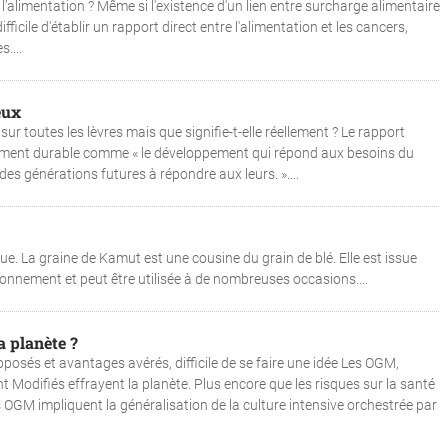
et l’alimentation ? Même si l'existence d'un lien entre surcharge alimentaire
ifficile d'établir un rapport direct entre l'alimentation et les cancers,
....
eux
r toutes les lèvres mais que signifie-t-elle réellement ? Le rapport
ement durable comme « le développement qui répond aux besoins du
s générations futures à répondre aux leurs. »....
ue. La graine de Kamut est une cousine du grain de blé. Elle est issue
ronnement et peut être utilisée à de nombreuses occasions....
a planète ?
posés et avantages avérés, difficile de se faire une idée Les OGM,
Modifiés effrayent la planète. Plus encore que les risques sur la santé
s OGM impliquent la généralisation de la culture intensive orchestrée par