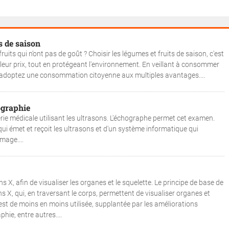
 de saison
its qui n’ont pas de goût ? Choisir les légumes et fruits de saison, c'est
lleur prix, tout en protégeant l'environnement. En veillant à consommer
us adoptez une consommation citoyenne aux multiples avantages....
ographie
rie médicale utilisant les ultrasons. L'échographe permet cet examen.
i émet et reçoit les ultrasons et d'un système informatique qui
mage....
ns X, afin de visualiser les organes et le squelette. Le principe de base de
ns X, qui, en traversant le corps, permettent de visualiser organes et
est de moins en moins utilisée, supplantée par les améliorations
hie, entre autres....