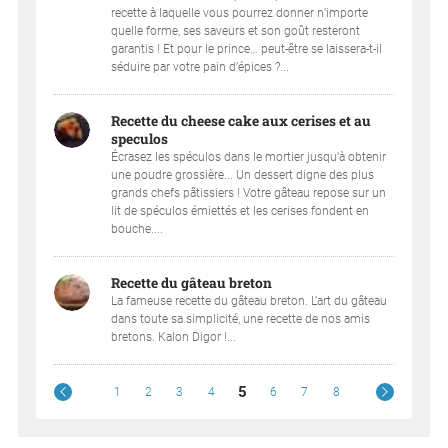
recette à laquelle vous pourrez donner n’importe
quelle forme, ses saveurs et son goût resteront
garantis ! Et pour le prince… peut-être se laissera-t-il
séduire par votre pain d’épices ?...
Recette du cheese cake aux cerises et au
speculos
Écrasez les spéculos dans le mortier jusqu'à obtenir
une poudre grossière... Un dessert digne des plus
grands chefs pâtissiers ! Votre gâteau repose sur un
lit de spéculos émiettés et les cerises fondent en
bouche....
Recette du gâteau breton
La fameuse recette du gâteau breton. L’art du gâteau
dans toute sa simplicité, une recette de nos amis
bretons. Kalon Digor !...
5
1
2
3
4
6
7
8