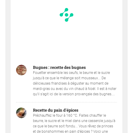
Bugnes : recette des bugnes
Fouetter ensemble les oeufs, le beurre et le sucre
jusqu'à ce que le mélange soit mousseux... De
délicieuses friandises à déguster au moment de
mardi-gras ou avec du vin chaud à Noël. Il est à noter
qu’il s'agit ici de la version provençale des bugnes....
Recette du pain d'épices
Préchauffez le four à 160 °C. Faites chauffer le
beurre, le sucre et le miel dans une casserole jusqu'à
ce que le beurre soit fondu... Vous rêvez de princes
et de bonshommes en pain d’épices ? Voici une