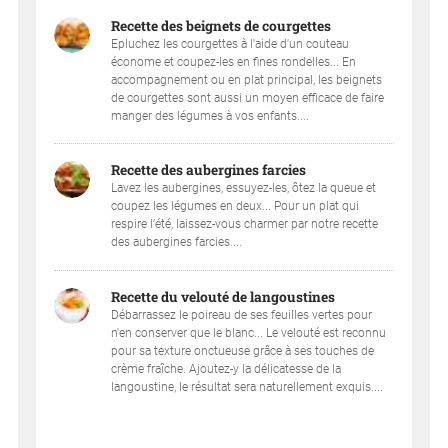
Recette des beignets de courgettes
Epluchez les courgettes à l'aide d'un couteau
économe et coupez-les en fines rondelles... En
accompagnement ou en plat principal, les beignets
de courgettes sont aussi un moyen efficace de faire
manger des légumes à vos enfants....
Recette des aubergines farcies
Lavez les aubergines, essuyez-les, ôtez la queue et
coupez les légumes en deux... Pour un plat qui
respire l’été, laissez-vous charmer par notre recette
des aubergines farcies....
Recette du velouté de langoustines
Débarrassez le poireau de ses feuilles vertes pour
n'en conserver que le blanc... Le velouté est reconnu
pour sa texture onctueuse grâce à ses touches de
crème fraîche. Ajoutez-y la délicatesse de la
langoustine, le résultat sera naturellement exquis....