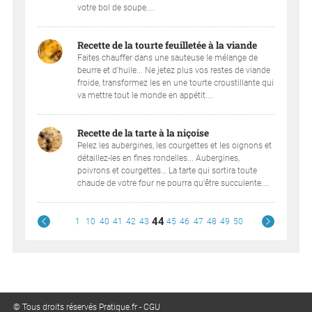
votre bol de soupe....
Recette de la tourte feuilletée à la viande
Faites chauffer dans une sauteuse le mélange de
beurre et d'huile... Ne jetez plus vos restes de viande
froide, transformez les en une tourte croustillante qui
va mettre tout le monde en appétit....
Recette de la tarte à la niçoise
Pelez les aubergines, les courgettes et les oignons et
détaillez-les en fines rondelles... Aubergines,
poivrons et courgettes… La tarte qui sortira toute
chaude de votre four ne pourra qu’être succulente....
44
1
10
40
41
42
43
45
46
47
48
49
50
© Tous droits réservés Pratique.fr -
CGU