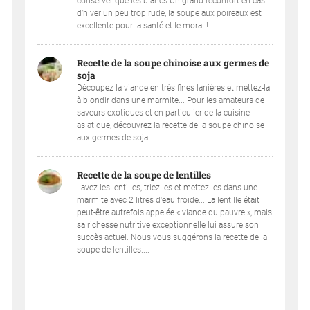
conserver que les blancs Un grand réconfort en cas
d’hiver un peu trop rude, la soupe aux poireaux est
excellente pour la santé et le moral !...
Recette de la soupe chinoise aux germes de
soja
Découpez la viande en très fines lanières et mettez-la
à blondir dans une marmite... Pour les amateurs de
saveurs exotiques et en particulier de la cuisine
asiatique, découvrez la recette de la soupe chinoise
aux germes de soja....
Recette de la soupe de lentilles
Lavez les lentilles, triez-les et mettez-les dans une
marmite avec 2 litres d'eau froide... La lentille était
peut-être autrefois appelée « viande du pauvre », mais
sa richesse nutritive exceptionnelle lui assure son
succès actuel. Nous vous suggérons la recette de la
soupe de lentilles....