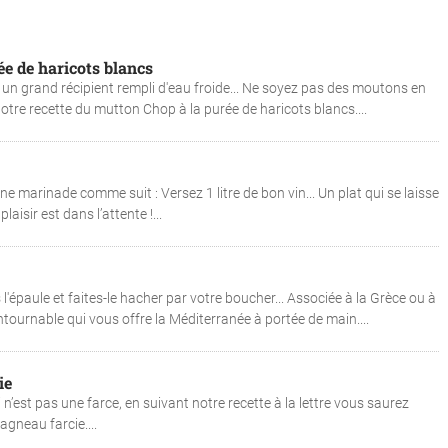
e de haricots blancs
s un grand récipient rempli d'eau froide... Ne soyez pas des moutons en
i notre recette du mutton Chop à la purée de haricots blancs....
 marinade comme suit : Versez 1 litre de bon vin... Un plat qui se laisse
laisir est dans l’attente !...
paule et faites-le hacher par votre boucher... Associée à la Grèce ou à
ntournable qui vous offre la Méditerranée à portée de main....
ie
eci n’est pas une farce, en suivant notre recette à la lettre vous saurez
agneau farcie....