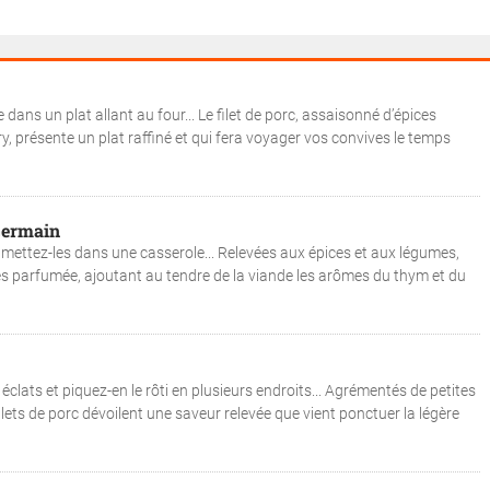
le dans un plat allant au four... Le filet de porc, assaisonné d’épices
ry, présente un plat raffiné et qui fera voyager vos convives le temps
-Germain
mettez-les dans une casserole... Relevées aux épices et aux légumes,
rès parfumée, ajoutant au tendre de la viande les arômes du thym et du
 éclats et piquez-en le rôti en plusieurs endroits... Agrémentés de petites
filets de porc dévoilent une saveur relevée que vient ponctuer la légère