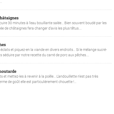
..
châtaignes
uire 30 minutes à l'eau bouillante salée... Bien souvent boudé par les
ée de châtaignes fera changer d’avis les plus têtus....
hes
 éclats et piquez-en la viande en divers endroits... Si le mélange sucré-
s séduire par notre recette du carré de porc aux pêches....
 moutarde
 et mettez-les à revenir à la poêle... L’andouillette n’est pas très
rme de goût elle est particulièrement chouette !...