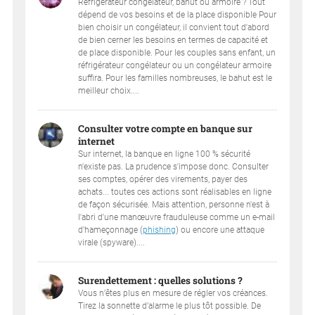
Réfrigérateur congélateur, bahut ou armoire ? Tout
dépend de vos besoins et de la place disponible Pour
bien choisir un congélateur, il convient tout d'abord
de bien cerner les besoins en termes de capacité et
de place disponible. Pour les couples sans enfant, un
réfrigérateur congélateur ou un congélateur armoire
suffira. Pour les familles nombreuses, le bahut est le
meilleur choix....
Consulter votre compte en banque sur
internet
Sur internet, la banque en ligne 100 % sécurité
n'existe pas. La prudence s'impose donc. Consulter
ses comptes, opérer des virements, payer des
achats... toutes ces actions sont réalisables en ligne
de façon sécurisée. Mais attention, personne n'est à
l'abri d'une manœuvre frauduleuse comme un e-mail
d'hameçonnage (
phishing
) ou encore une attaque
virale (spyware)....
Surendettement : quelles solutions ?
Vous n’êtes plus en mesure de régler vos créances.
Tirez la sonnette d’alarme le plus tôt possible. De