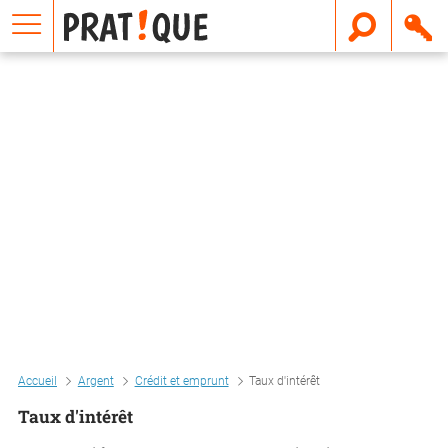
E
m
a
i
l
Accueil
Argent
Crédit et emprunt
Taux d'intérêt
Taux d'intérêt