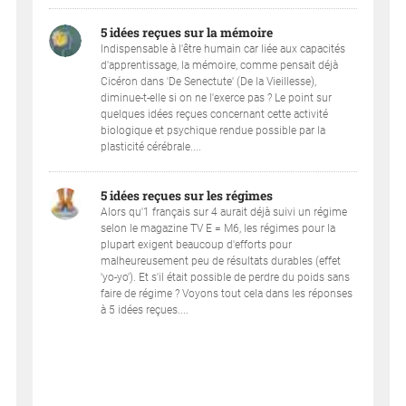
5 idées reçues sur la mémoire
Indispensable à l'être humain car liée aux capacités
d'apprentissage, la mémoire, comme pensait déjà
Cicéron dans 'De Senectute' (De la Vieillesse),
diminue-t-elle si on ne l'exerce pas ? Le point sur
quelques idées reçues concernant cette activité
biologique et psychique rendue possible par la
plasticité cérébrale....
5 idées reçues sur les régimes
Alors qu'1 français sur 4 aurait déjà suivi un régime
selon le magazine TV E = M6, les régimes pour la
plupart exigent beaucoup d'efforts pour
malheureusement peu de résultats durables (effet
'yo-yo'). Et s'il était possible de perdre du poids sans
faire de régime ? Voyons tout cela dans les réponses
à 5 idées reçues....