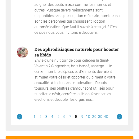
soigner des petits maux comme les rhumes et
autres. Puisque divers médicaments sont
disponibles sans prescription médicale, nombreuses
sont les personnes qui choisissent l'option
automédication. Que faut-il savoir à ce sujet ? C'est
ce que nous vous invitons à découvrir....
Des aphrodisiaques naturels pour booster
sa libido
Envie d'une nuit torride pour célébrer la Saint-
Valentin ? Gingembre, bois bandé, asperge... Un
certain nombre d'épices et d'aliments devraient
stimuler votre désir et apporter du piment à votre
sexualité. A tester sans modération ! Depuis
toujours, des philtres d'amour sont utilisés pour
susciter le désir, accroître la libido, favoriser les
érections et décupler les orgasmes....
8
1
2
3
4
5
6
7
9
10
20
30
40