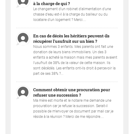
à la charge de qui ?
Le changement d'un robinet d'alimentation d'une
chasse d'eau est-il à la charge du bailleur ou du
locataire d'un logement ? Merci....
En cas de décès les héritiers peuvent-ils
récupérer l'usufruit sur un bien ?
Nous sommes 3 enfants. Mes parents ont fait une
donation de leurs biens immobiliers. Un des 3
enfants a acheté la maison mais mes parents avaient
l'usufruit de 38% de la valeur de cette maison. Ils
sont décédés. Les enfants ont-ils droit à percevoir la
part de ses 38% ?...
Comment obtenir une procuration pour
refuser une succession ?
Ma mère est morte et le notaire me demande une
procuration car je refuse la succession. Serait-il
possible de m'envoyer ce document par mail car je
réside à la réunion ? Merci de me répondre....