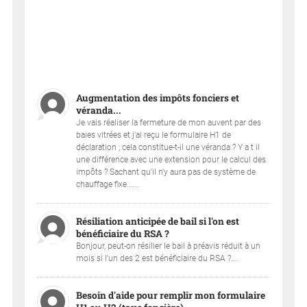
Augmentation des impôts fonciers et
véranda...
Je vais réaliser la fermeture de mon auvent par des
baies vitrées et j'ai reçu le formulaire H1 de
déclaration ; cela constitue-t-il une véranda ? Y a t il
une différence avec une extension pour le calcul des
impôts ? Sachant qu'il n'y aura pas de système de
chauffage fixe......
Résiliation anticipée de bail si l'on est
bénéficiaire du RSA ?
Bonjour, peut-on résilier le bail à préavis réduit à un
mois si l'un des 2 est bénéficiaire du RSA ?...
Besoin d'aide pour remplir mon formulaire