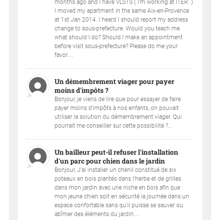
months ago and I have VLSTS ( I'm working at ITER. )
I moved my apartment in the same Aix-en-Provence
at 1st Jan 2014. I heard I should report my address
change to sous-prefecture. Would you teach me
what should I do? Should I make an appointment
before visit sous-prefecture? Please do me your
favor....
Un démembrement viager pour payer
moins d'impôts ?
Bonjour, je viens de lire que pour essayer de faire
payer moins d'impôts à nos enfants, on pouvait
utiliser la solution du démembrement viager. Qui
pourrait me conseiller sur cette possibilité ?...
Un bailleur peut-il refuser l'installation
d'un parc pour chien dans le jardin
Bonjour, J'ai installer un chenil constitué de six
poteaux en bois plantés dans l'herbe et de grilles
dans mon jardin avec une niche en bois afin que
mon jeune chien soit en sécurité la journée dans un
espace confortable sans qu'il puisse se sauver ou
abîmer des éléments du jardin....