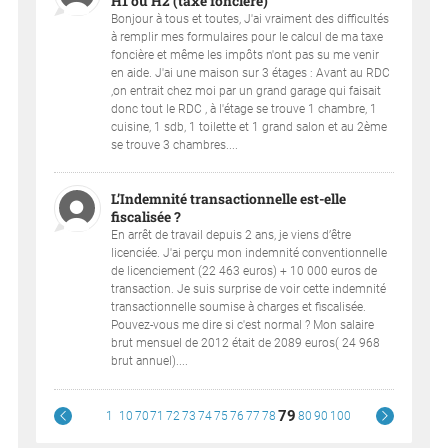
H1 ou H2 (taxe foncière)
Bonjour à tous et toutes, J'ai vraiment des difficultés
à remplir mes formulaires pour le calcul de ma taxe
foncière et même les impôts n'ont pas su me venir
en aide. J'ai une maison sur 3 étages : Avant au RDC
,on entrait chez moi par un grand garage qui faisait
donc tout le RDC , à l'étage se trouve 1 chambre, 1
cuisine, 1 sdb, 1 toilette et 1 grand salon et au 2ème
se trouve 3 chambres....
L’Indemnité transactionnelle est-elle
fiscalisée ?
En arrêt de travail depuis 2 ans, je viens d’être
licenciée. J'ai perçu mon indemnité conventionnelle
de licenciement (22 463 euros) + 10 000 euros de
transaction. Je suis surprise de voir cette indemnité
transactionnelle soumise à charges et fiscalisée.
Pouvez-vous me dire si c'est normal ? Mon salaire
brut mensuel de 2012 était de 2089 euros( 24 968
brut annuel)....
79
1
10
70
71
72
73
74
75
76
77
78
80
90
100