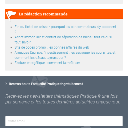
La rédaction recommande
Fin du ticket de caisse : pourquoi les consommateurs s'y opposent
?
Achat immobilier et contrat de séparation de biens : tout ce qu'il
faut savoir
Site de codes promo : les bonnes affaires du web
Arnaques &agrave; l'investissement : les escroqueries courantes, et
comment les d&eacute;masquer ?
Facture énergétique : comment la maîtriser
V
o
Recevez toute l’actualité Pratique.fr gratuitement
t
r
Recevez les newsletters thématiques Pratique.fr une fois
e
par semaine et les toutes dernières actualités chaque jour.
e
m
a
i
l