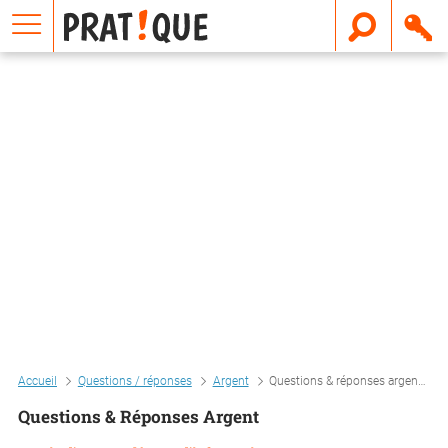
E
m
a
i
l
Accueil
Questions / réponses
Argent
Questions & réponses argent
Questions & Réponses Argent