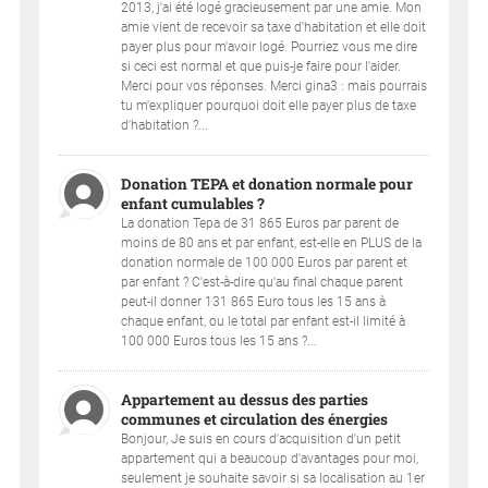
2013, j'ai été logé gracieusement par une amie. Mon
amie vient de recevoir sa taxe d'habitation et elle doit
payer plus pour m'avoir logé. Pourriez vous me dire
si ceci est normal et que puis-je faire pour l'aider.
Merci pour vos réponses. Merci gina3 : mais pourrais
tu m'expliquer pourquoi doit elle payer plus de taxe
d'habitation ?...
Donation TEPA et donation normale pour
enfant cumulables ?
La donation Tepa de 31 865 Euros par parent de
moins de 80 ans et par enfant, est-elle en PLUS de la
donation normale de 100 000 Euros par parent et
par enfant ? C'est-à-dire qu'au final chaque parent
peut-il donner 131 865 Euro tous les 15 ans à
chaque enfant, ou le total par enfant est-il limité à
100 000 Euros tous les 15 ans ?...
Appartement au dessus des parties
communes et circulation des énergies
Bonjour, Je suis en cours d'acquisition d'un petit
appartement qui a beaucoup d'avantages pour moi,
seulement je souhaite savoir si sa localisation au 1er