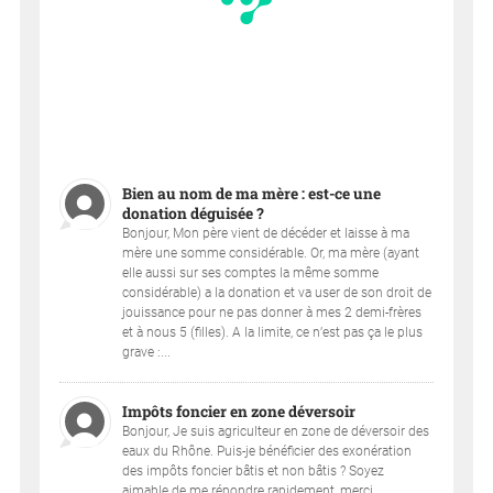
Bien au nom de ma mère : est-ce une
donation déguisée ?
Bonjour, Mon père vient de décéder et laisse à ma
mère une somme considérable. Or, ma mère (ayant
elle aussi sur ses comptes la même somme
considérable) a la donation et va user de son droit de
jouissance pour ne pas donner à mes 2 demi-frères
et à nous 5 (filles). A la limite, ce n’est pas ça le plus
grave :...
Impôts foncier en zone déversoir
Bonjour, Je suis agriculteur en zone de déversoir des
eaux du Rhône. Puis-je bénéficier des exonération
des impôts foncier bâtis et non bâtis ? Soyez
aimable de me répondre rapidement, merci....