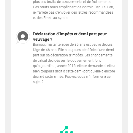
plus ces bruits de claquements et de frottements.
Ces bruits nous empêchent de dormir. Depuis 1 an,
je n'arrête pas d'envoyer des lettres recommandées
et des Email au syndic....
Déclaration d'impôts et demi part pour
veuvage ?
Bonjour, ma tante âgée de 85 ans est veuve depuis
l'âge de 46 ans. Elle a toujours bénéficié d'une demi-
part sur sa déclaration d'impôts. Les changements
de calcul décidés par le gouvernement font
qu'aujourd'hui, année 2013, elle se demande si elle a
bien toujours droit à cette demi-part qu'elle a encore
déclaré cette année. Pouvez-vous m'informer à ce
sujet ?...