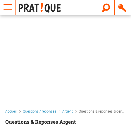
E
m
a
i
l
Accueil
Questions / réponses
Argent
Questions & réponses argent
Questions & Réponses Argent