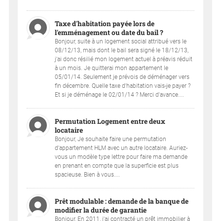
Taxe d'habitation payée lors de
l'emménagement ou date du bail ?
Bonjour, suite à un logement social attribué vers le
08/12/13, mais dont le bail sera signé le 18/12/13,
j'ai donc résilié mon logement actuel à préavis réduit
à un mois. Je quitterai mon appartement le
05/01/14. Seulement je prévois de déménager vers
fin décembre. Quelle taxe d'habitation vais-je payer ?
Et si je déménage le 02/01/14 ? Merci d'avance....
Permutation Logement entre deux
locataire
Bonjour, Je souhaite faire une permutation
d'appartement HLM avec un autre locataire. Auriez-
vous un modèle type lettre pour faire ma demande
en prenant en compte que la superficie est plus
spacieuse. Bien à vous....
Prêt modulable : demande de la banque de
modifier la durée de garantie
Bonjour, En 2011, j'ai contracté un prêt immobilier à