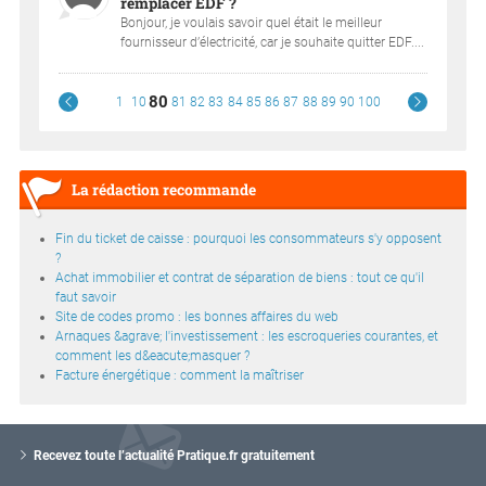
remplacer EDF ?
Bonjour, je voulais savoir quel était le meilleur
fournisseur d’électricité, car je souhaite quitter EDF....
80
1
10
81
82
83
84
85
86
87
88
89
90
100
La rédaction recommande
Fin du ticket de caisse : pourquoi les consommateurs s'y opposent
?
Achat immobilier et contrat de séparation de biens : tout ce qu'il
faut savoir
Site de codes promo : les bonnes affaires du web
Arnaques &agrave; l'investissement : les escroqueries courantes, et
comment les d&eacute;masquer ?
Facture énergétique : comment la maîtriser
V
o
Recevez toute l’actualité Pratique.fr gratuitement
t