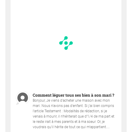
Comment léguer tous ses bien à son mari ?
Bonjour, Je viens d'acheter une maison avec mon
mari. Nous n'avons pas d'enfant. Si j'ai bien compris
l'article Testament : Modalités de rédaction, si je
venais à mourir, il n'hériterait que d'1/4 de ma part et
le reste irait à mes parents et à ma soeur. Or, je
voudrais qu'il hérite de tout ce qui m'appartient....