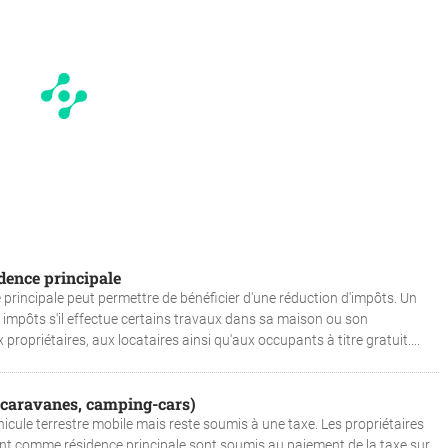
dence principale
principale peut permettre de bénéficier d'une réduction d'impôts. Un
ses impôts s'il effectue certains travaux dans sa maison ou son
propriétaires, aux locataires ainsi qu'aux occupants à titre gratuit....
 (caravanes, camping-cars)
hicule terrestre mobile mais reste soumis à une taxe. Les propriétaires
lisent comme résidence principale sont soumis au paiement de la taxe sur