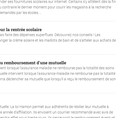
r ses fournitures scolaires sur internet. Certains s’y attèlent dès la fin
au contraire le dernier moment pour courir les magasins à la recherche
demandés par les écoles....
r la rentrée scolaire
 pas faire des dépenses superflues. Découvrez nos conseils ! Les
nger la crème solaire et les maillots de bain et de s’atteler aux achats de
du remboursement d'une mutuelle
ent lorsque l'assurance maladie ne rembourse pas la totalité des soins
le intervient lorsque l'assurance maladie ne rembourse pas la totalité
ra déclencher sa mutuelle que lorsqu'il a reçu le remboursement de son
tuelle. La loi Hamon permet aux adhérents de résilier leur mutuelle à
 année d'affiliation. Ils envoient un courrier recommandé avec avis de
 prendra effet sous trente jours. Ils percevront le remboursement éventuel